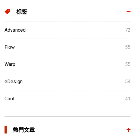
标签
Advanced
72
Flow
55
Warp
55
eDesign
54
Cool
41
熱門文章