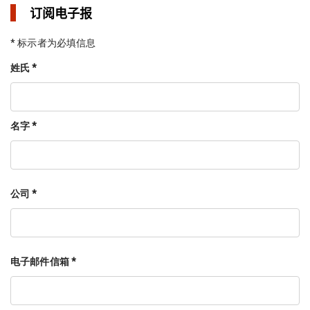
订阅电子报
* 标示者为必填信息
姓氏 *
名字 *
公司 *
电子邮件信箱 *