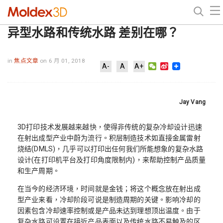
异型水路和传统水路 差别在哪？
in
焦点文章
on 6 月 01, 2018
WeChat
Sina
A-
A
A+
Weibo
Jay Vang
3D打印技术发展越来越快，使得非传统的复杂冷却设计迅速
在射出成型产业中蔚为流行。积层制造技术如直接金属雷射
烧结(DMLS)，几乎可以打印出任何我们所能想象的复杂水路
设计(在打印机平台及打印角度限制内)，来帮助控制产品质量
和生产周期。
在当今的经济环境，时间就是金钱；将这个概念放在射出成
型产业来看，冷却阶段可说是制造周期的关键。影响冷却的
因素包含冷却速率控制或是产品未达到理想顶出温度。由于
复杂水路可设置在接近产品表面以及传统水路不易触及的区