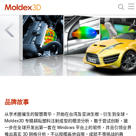
品牌故事
从学术圈催生的智慧菁华，开始在台湾及亚洲生根，衍生到全球。
Moldex3D 专精耕耘塑料注射成型的模流分析，敢于尝试创新，搶
一步在全球开发出第一套在 Windows 平台上的软件，并且引领业界
推出真实 3D 网格分析。不以规模画地自限，成就不畏挑战的典