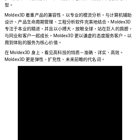
型。
Moldex3D 着重产品的兼容性，以专业的模流分析，与计算机辅助
设计、产品生命周期管理、工程分析软件完美地结合。Moldex3D
专注于本业的精进，并且以小搏大，放眼全球，站在巨人的肩膀，
与同业和客户一起成长。Moldex3D 更以谦虚的态度服务客户，以
周到体贴的服务为核心价值。
在 Moldex3D 身上，看见高科技的特质－准确、详实、高效。
Moldex3D 更是弹性、扩充性、未来前瞻的代名词。