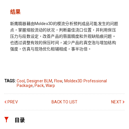
结果
新鹰精器藉由Moldex3D的模流分析预判成品可能发生的问题
点，掌握熔胶流动的状况，判断最佳浇口位置，并利用保压
压力与段数设定，改善产品的唇面精度和外观缺陷痕问题。
也透过调整有效的保压时间，减少产品的真空泡与增加结构
强度，仿真与现场优化相辅相成，事半功倍。
TAGS:
Cool
,
Designer BLM
,
Flow
,
Moldex3D Professional
Package
,
Pack
,
Warp
PREV
BACK TO LIST
NEXT
目录