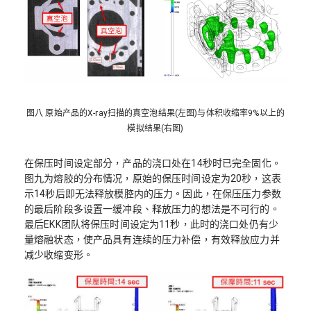
图八 原始产品的X-ray扫描的真空泡结果(左图)与体积收缩率9%以上的
模拟结果(右图)
在保压时间设定部分，产品的浇口处在14秒时已完全固化。
图九为熔胶的分布情况，原始的保压时间设定为20秒，这表
示14秒后即无法释放模腔内的压力。因此，在保压压力参数
的最后阶段多设置一缓冲段、释放压力的想法是不可行的。
最后EKK团队将保压时间设定为11秒，此时的浇口处仍有少
量熔融状态，使产品具有连续的压力补偿，有效释放应力并
减少收缩变形。