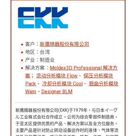
客户：
新鹰精器股份有限公司
地区：台湾
产业：制造业
解决方案：
Moldex3D Professional 解决方
案
；
流动分析模块 Flow
、
保压分析模块
Pack
、
冷却分析模块 Cool
、
翘曲分析模块
Warp
、
Designer BLM
新鹰精器股份有限公司(EKK)于1979年，与日本イーグ
ル工业株式会社合作成立。公司为综合零部件制造商，
于亚太区提供优质的产品、解决方案以及全方位服务。
主要产品是针对防止转动设备运作时的液体、气体等流