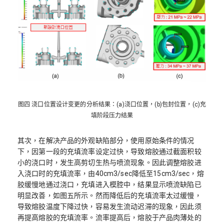
图四 浇口位置设计变更的分析结果：(a)浇口位置，(b)包封位置，(c)充
填阶段压力结果
其次，在解决产品的外观缺陷部分，使用原始条件的情况
下，因第一段的充填流率设定过快，导致熔胶通过截面积较
小的浇口时，发生高剪切生热与喷流现象。因此调整熔胶进
入浇口时的充填流率，由40cm3/sec降低至15cm3/sec，熔
胶缓慢地通过浇口，充填进入模腔中，结果显示喷流缺陷已
明显改善，如图五所示。然而降低后的充填流率太过缓慢，
导致熔胶温度下降过快，容易发生流动迟滞的现象，因此须
再提高熔胶的充填流率。流率提高后，熔胶于产品肉薄处的