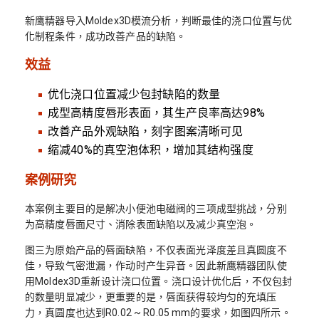
新鹰精器导入Moldex3D模流分析，判断最佳的浇口位置与优
化制程条件，成功改善产品的缺陷。
效益
优化浇口位置减少包封缺陷的数量
成型高精度唇形表面，其生产良率高达98%
改善产品外观缺陷，刻字图案清晰可见
缩减40%的真空泡体积，增加其结构强度
案例研究
本案例主要目的是解决小便池电磁阀的三项成型挑战，分别
为高精度唇面尺寸、消除表面缺陷以及减少真空泡。
图三为原始产品的唇面缺陷，不仅表面光泽度差且真圆度不
佳，导致气密泄漏，作动时产生异音。因此新鹰精器团队使
用Moldex3D重新设计浇口位置。浇口设计优化后，不仅包封
的数量明显减少，更重要的是，唇面获得较均匀的充填压
力，真圆度也达到R0.02 ~ R0.05 mm的要求，如图四所示。