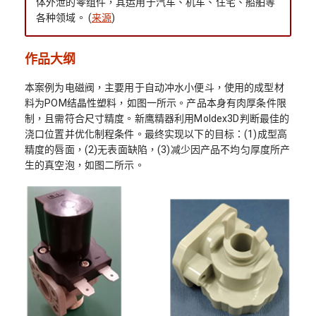
体外泄的零组件，其运用于汽车、机车、住宅、船舶等
各种领域。 (
来源
)
作品大纲
本案例为电磁阀，主要用于自动冲水小便斗，使用的成型材
料为POM结晶性塑料，如图一所示。产品本身有肉厚条件限
制，且需符合尺寸精度。新鹰精器利用Moldex3D判断最佳的
浇口位置并优化制程条件。最终实现以下的目标：(1)成型高
精度的唇面，(2)无表面缺陷，(3)减少因产品不均匀厚度所产
生的真空泡，如图二所示。