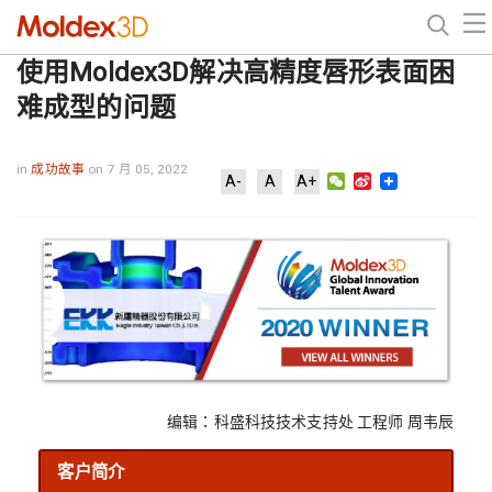
使用Moldex3D解决高精度唇形表面困
难成型的问题
in
成功故事
on 7 月 05, 2022
WeChat
Sina
A-
A
A+
Weibo
编辑：科盛科技技术支持处 工程师 周韦辰
客户简介