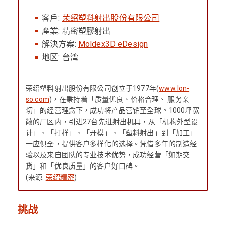
客戶:
荣绍塑料射出股份有限公司
產業: 精密塑膠射出
解決方案:
Moldex3D eDesign
地区: 台湾
荣绍塑料射出股份有限公司创立于1977年(
www.lon-
so.com
)，在秉持着「质量优良、价格合理、 服务亲
切」的经营理念下，成功将产品营销至全球。1000坪宽
敞的厂区内，引进27台先进射出机具，从「机构外型设
计」、「打样」、「开模」、「塑料射出」到「加工」
一应俱全，提供客户多样化的选择。凭借多年的制造经
验以及来自团队的专业技术优势，成功经营「如期交
货」和「优良质量」的客户好口碑。
(来源:
荣绍精密
)
挑战