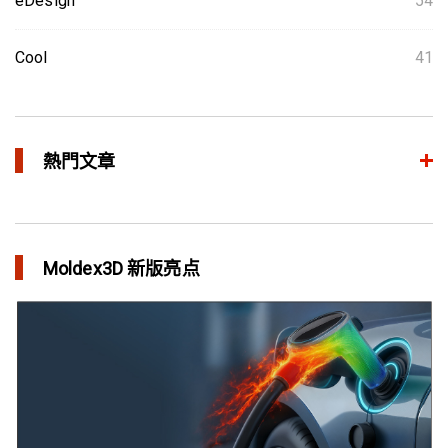
eDesign
54
Cool
41
熱門文章
整合模流和结构分析 提升产品生命周期管理价值
in 焦点文章
Moldex3D 新版亮点
三维气体辅助射出成型模拟技术 预测气体指纹效应
in 焦点文章
异型水路和传统水路 差别在哪？
in 焦点文章