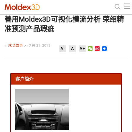
善用Moldex3D可视化模流分析 荣绍精
准预测产品瑕疵
in
成功故事
on 3 月 21, 2013
WeChat
Sina
A-
A
A+
Weibo
客户简介