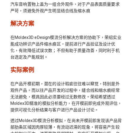
汽车音响置物上盖为一组合外观件，对于产品表面质量要求
严苛，须避免外观产生明显结合线及缩水痕
解决方案
在Moldex3D eDesign模流分析解决方案的协助下，荣绍实业
能成功辨识产品件缩水痕区，提前进行产品验证及设计优
化，有效降低试误次数；不但有助于质量改善，同时利于机
台选定及产能规划。
实际案例
在产品开模初期，潜在的设计瑕疵往往难以察觉，特别是外
观件产品。而以往产品开发的过程中，缝合线和缩水痕经常
无法避免，模具因此必须要经过无数修改。荣绍希望透过
Moldex3D精准的模拟分析能力，在开模前即完成外观评估，
提供可视化分析结果与客户进行产品设计讨论。
透过Moldex3D模流分析模拟，在尚未开模前即发现该产品背
部肋条区域因肉厚较薄，有流动迟滞的现象，将容易产生较