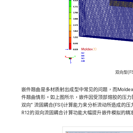
双向型(F
嵌件翘曲是多材质射出成型中常见的问题，而Mold
件翘曲情形。如上图所示，嵌件因受顶部熔胶的压力影
双向” 流固耦合(FSI)计算能力来分析流动所造成
R12的双向流固耦合计算功能大幅提升嵌件模拟的精