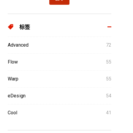
标签
Advanced
72
Flow
55
Warp
55
eDesign
54
Cool
41