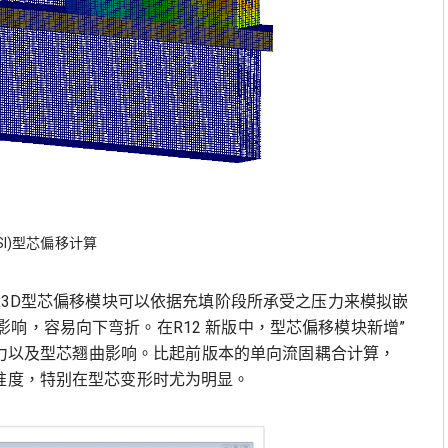
SI)型芯偏移计算
ex3D型芯偏移模块可以依据充填阶段所承受之压力来模拟嵌
响，容易向下弯折。在R12 新版中，型芯偏移模块新增”
的压力以及型芯翘曲影响。比起前版本的单向流固耦合计算，
准度，特别在型芯变形时尤为明显。