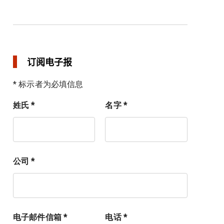
订阅电子报
* 标示者为必填信息
姓氏 *
名字 *
公司 *
电子邮件信箱 *
电话 *