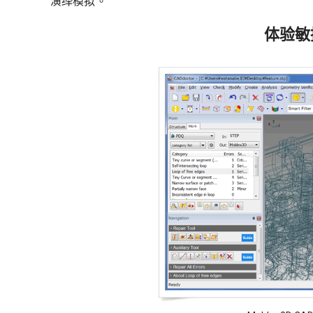
演绎模拟。
体验敏