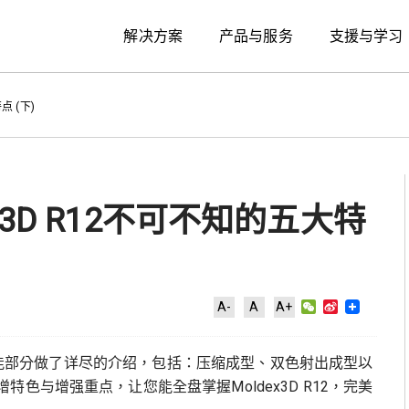
解决方案
产品与服务
支援与学习
点 (下)
3D R12不可不知的五大特
WeChat
Sina
A-
A
A+
Weibo
升级功能部分做了详尽的介绍，包括：压缩成型、双色射出成型以
色与增强重点，让您能全盘掌握Moldex3D R12，完美