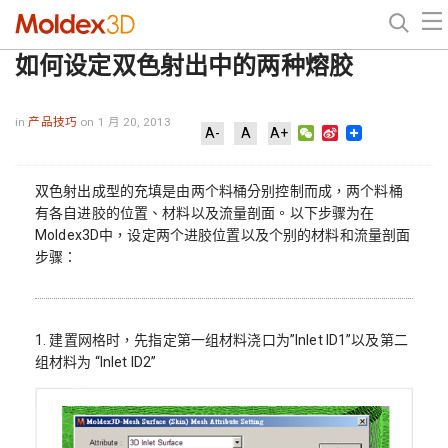
如何设定双色射出中的两种熔胶
in
产品技巧
on 1 月 20, 2013
WeChat
Sina
A-
A
A+
Weibo
双色射出成型的充填是由两个料桶分别控制而成，两个料桶
有各自进胶的位置、材料以及流量剖面。以下步骤为在
Moldex3D中，设定两个进胶位置以及个别的材料和流量剖面
步骤：
1. 建置网格时，先指定第一组材料浇口为”Inlet ID1”以及第二
组材料为 “Inlet ID2”