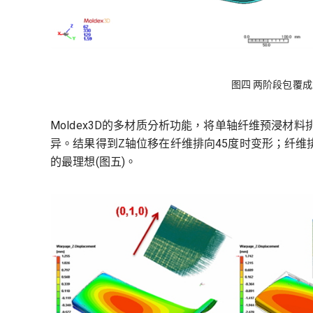
图四 两阶段包覆
Moldex3D的多材质分析功能，将单轴纤维预浸
异。结果得到Z轴位移在纤维排向45度时变形；纤维排
的最理想(图五)。