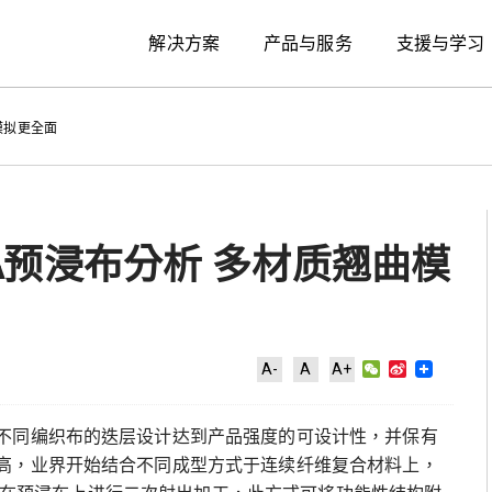
解决方案
产品与服务
支援与学习
曲模拟更全面
DYNA预浸布分析 多材质翘曲模
WeChat
Sina
A-
A
A+
Weibo
不同编织布的迭层设计达到产品强度的可设计性，并保有
高，业界开始结合不同成型方式于连续纤维复合材料上，