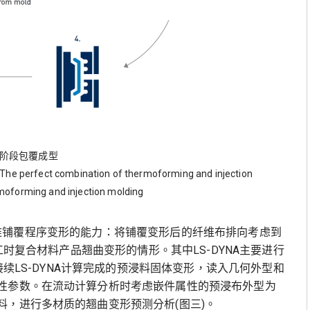
两阶段包覆成型
s The perfect combination of thermoforming and injection
moforming and injection molding
连续性纤维铺覆程序变形的能力：将铺覆变形后的纤维布排向考虑到
工时复合材料产品翘曲变形的情形。其中LS-DYNA主要进行
接续LS-DYNA计算完成的预浸料固体变形，读入几何外型和
性参数。在流动计算分析时考虑嵌件属性的预浸布外型为
，进行多材质的翘曲变形预测分析(图三)。