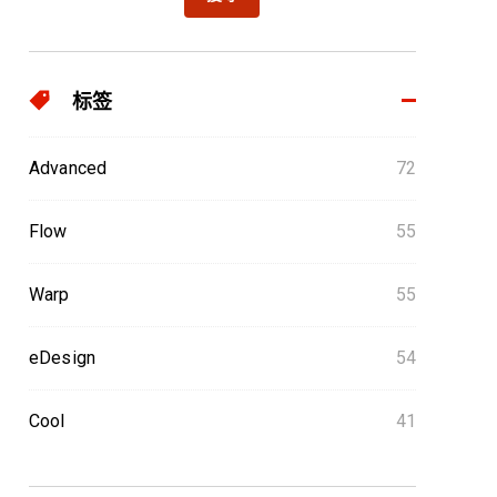
标签
Advanced
72
Flow
55
Warp
55
eDesign
54
Cool
41