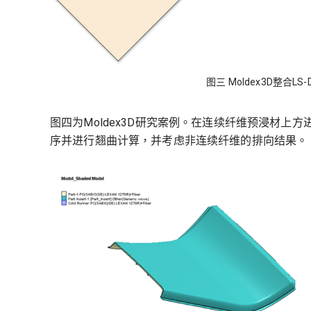
图三 Moldex3D整合
图四为Moldex3D研究案例。在连续纤维预浸材上方
序并进行翘曲计算，并考虑非连续纤维的排向结果。