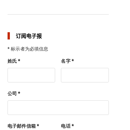
订阅电子报
* 标示者为必填信息
姓氏 *
名字 *
公司 *
电子邮件信箱 *
电话 *