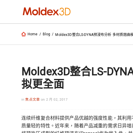
Home
/
Blog
/
Moldex3D整合LS-DYNA预浸布分析 多材质翘
Moldex3D整合LS-
拟更全面
in
焦点文章
on 2 月 02, 2017
连续纤维复合材料提供产品优越的强度性能，其利用
质量轻的特性。近年来，随着产品减重的需求日异增