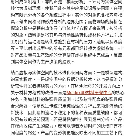
射出成型制程上，靠的正是「模流分析」。它可将实体空间
转化为虚拟环境，使我们能在其中应用知识解决问题。在建
构有限元分析的各个系统过程中，实体的对象包含模穴与模
具，藉由网格制作形成分析的边界范围；而物理场的解析在
模流分析中是藉由热传导与流体力学方程式来说明；被分析
的对象，塑料则是将其热与流动性质转化成材料方程式；加
工机台的运动则是转化成施加在材料的压力、速度以及温度
等。至此射出成型中的所有元素都已经转换为虚拟系统，针
对产品质量与生产效能的计算便在虚拟系统中完成后，反应
到实体空间作为生产决策的建议。
结合虚拟与实体空间的技术进化来自两方面：一是模型建构
的真实程度，一是虚空间中的数据分析技术，这也是模流分
析软件开发者持续努力的方向。在Moldex3D的开发方向上，
关于材料方程式的改进一直是
Moldex3D材料研究中心
的核心
任务。例如材料的黏弹性质量测、以及软件配套的黏弹性耦
合求解器，便是改进传统只用纯黏性的方程式来预测流动的
新技术。因此诸如流动不稳定下的各种表面质量缺陷，都可
以更有效的提前预测。若是将黏弹性扩展到翘曲分析，产品
在模内收缩产生的应力，都可以随着冷却时间的快慢而有不
同程度的松弛，产品的变形将更能反映出不同加工工艺下的