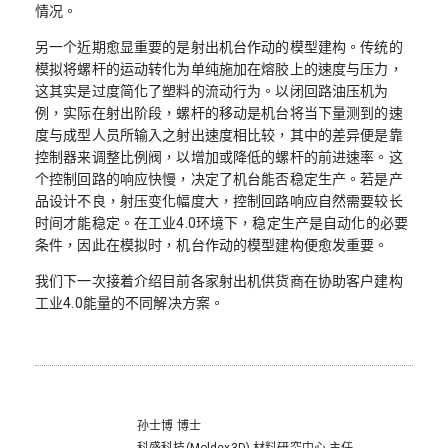
情况。
另一个近期愈显重要的是射出机台作动的模型建构。传统的
模拟将螺杆的运动转化为单纯施加在熔胶上的速度与压力，
这其实是过度简化了塑料的流动行为。以闭回路油压机为
例，实际在射出阶段，螺杆的移动是机台将当下量测到的速
度与成型人员所输入之射出速度相比较，其中的差异便是靠
控制器来调整比例阀，以增加或降低的螺杆的前进速率。这
个控制回路的响应快慢，决定了机台能否稳定生产。若是产
品设计不良，射压变化幅度大，控制回路响应自然需要较长
时间才能稳定。在工业4.0环境下，稳定生产是自动化的必要
条件，因此在模拟时，机台作动的模型建构便愈发重要。
我们下一次接着介绍目前各家射出机供货商在协助客户建构
工业4.0能量的不同解决方案。
孙士博 博士
科盛科技(Moldex3D) 材料研究中心 主任