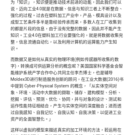
为「知识」，知识便是推动技术前进的动能，因此我们可以
说，迈向工业4.0就是在数据、信息与知识三者上不断整合、
强化的过程。过去在塑料加工产业中，产品、模具设计以及
成型工艺条件多半是靠经验传承而来，多数人在工厂收集到
的都是片段的信息，由于没有完整的数据，因此并不能产生
知识。工业4.0在塑料加工行业要强化的，就是将数据收集完
整，信息流通自动化，以及利用计算机的运算能力产生知
识。
而数据又是如何从真实的物理环境(例如传感器所收集的数
字)，转换成可供运算分析的概念呢？美国国家科学基金会智
能维护系统产学合作中心共同主任李杰博士，也是辅导
Moldex3D进行制造服务创新的顾问，在工业大数据(2016)书
中提到 Cyber-Physical System 的概念，「从实体空间对
象、环境、活动中大数据的撷取、储存、建构模型、分析、
挖掘、评估、预测、优化、协同，并与对象的设计、测试和
运作性能特征相结合，产生与实体空间的深度融合；进而透
过自我感知、自我记忆、自我认知、自我决策，以促进工业
资产的全面智慧化。」
这样以虚拟的模型来描述真实的加工环境的方法，若运用在