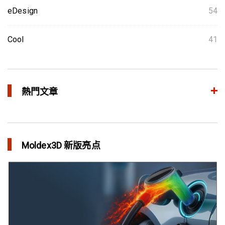
eDesign
54
Cool
41
熱門文章
整合模流和结构分析 提升产品生命周期管理价值
in 焦点文章
Moldex3D 新版亮点
三维气体辅助射出成型模拟技术 预测气体指纹效应
in 焦点文章
异型水路和传统水路 差别在哪？
in 焦点文章