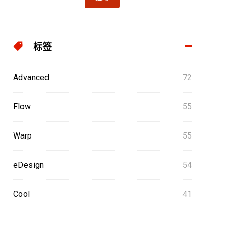
标签
Advanced
72
Flow
55
Warp
55
eDesign
54
Cool
41