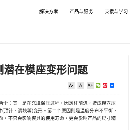
解决方案
产品与服务
支援与学习
 预测潜在模座变形问题
WeChat
Sina
A-
A
A+
Weibo
两个：其一是在充填保压过程，因螺杆前进，造成模穴压
件(顶针、滑块等)变形。第二个原因则是温度分布不平衡，
题，不只会影响模具的使用寿命，更会影响产品的尺寸精