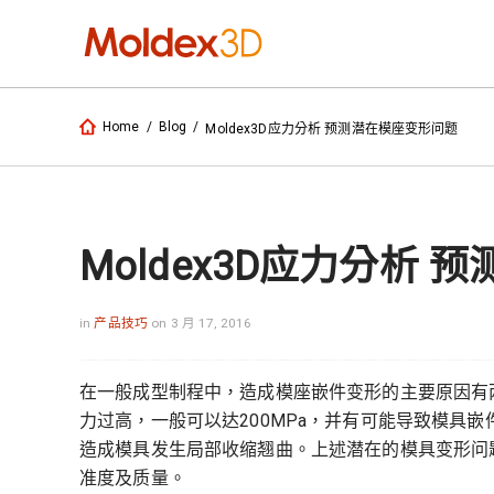
Home
/
Blog
/
Moldex3D应力分析 预测潜在模座变形问题
Moldex3D应力分析
in
产品技巧
on 3 月 17, 2016
在一般成型制程中，造成模座嵌件变形的主要原因有
力过高，一般可以达200MPa，并有可能导致模具嵌
造成模具发生局部收缩翘曲。上述潜在的模具变形问
准度及质量。