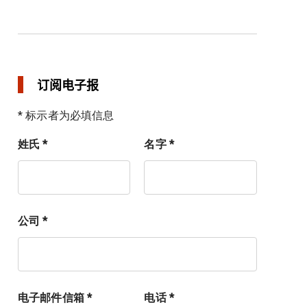
订阅电子报
* 标示者为必填信息
姓氏 *
名字 *
公司 *
电子邮件信箱 *
电话 *