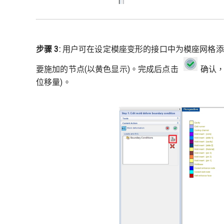
步骤 3:
用户可在设定模座变形的接口中为模座网格添
要施加的节点(以黄色显示)。完成后点击
确认，
位移量)。