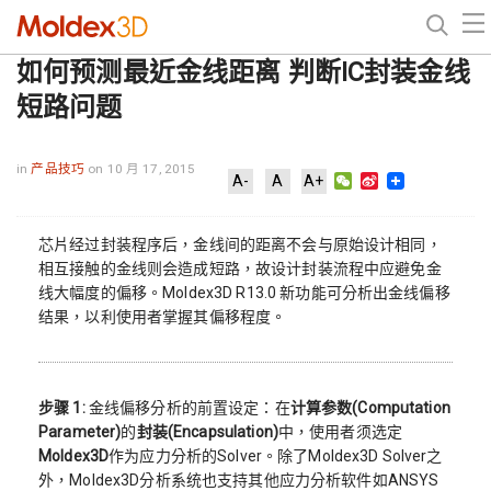
如何预测最近金线距离 判断IC封装金线
短路问题
in
产品技巧
on 10 月 17, 2015
WeChat
Sina
A-
A
A+
Weibo
芯片经过封装程序后，金线间的距离不会与原始设计相同，
相互接触的金线则会造成短路，故设计封装流程中应避免金
线大幅度的偏移。Moldex3D R13.0 新功能可分析出金线偏移
结果，以利使用者掌握其偏移程度。
步骤 1:
金线偏移分析的前置设定：在
计算参数
(Computation
Parameter)
的
封装
(Encapsulation)
中，使用者须选定
Moldex3D
作为应力分析的Solver。除了Moldex3D Solver之
外，Moldex3D分析系统也支持其他应力分析软件如ANSYS