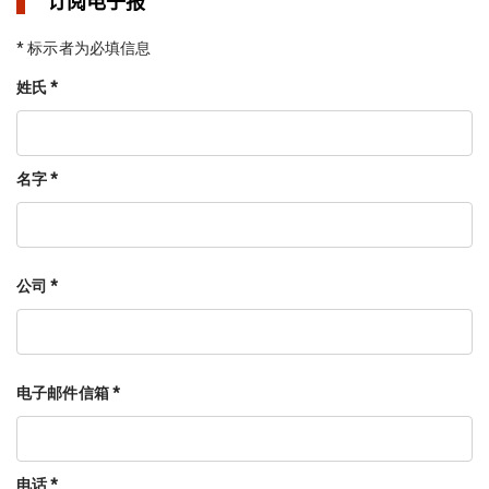
订阅电子报
* 标示者为必填信息
姓氏 *
名字 *
公司 *
电子邮件信箱 *
电话 *