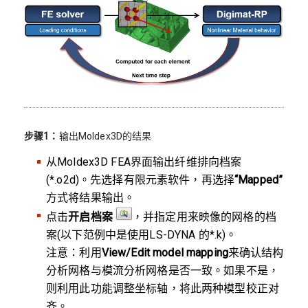
步骤1：
输出Moldex3D的结果
从Moldex3D FEA界面输出纤维排向档案
(*.o2d)。先选择有限元素软件，再选择
“Mapped”
方式将结果输出。
点击
开启档案
，并指定用来映像的网格的档
案(以下范例中是使用LS-DYNA 的*.k)。
注意：利用
View/Edit model mapping
来确认结构
分析网格与模流分析网格是否一致。如果不是，
则利用此功能调整坐标轴，将此两种模型校正对
齐。