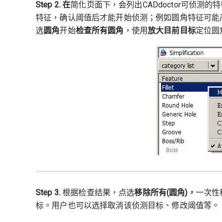
Step 2.
在
简化页面下，会列出CADdoctor可侦
特征，确认阈值后才能开始侦测；例如圆角特征可能
选
圆角
开始
检查所有圆角
，使用
放大目前目标
定位圆
Step 3.
根据检查结果，点选
移除所有
(
圆角)
，
一次性
标。用户也可以选择取消该侦测目标、修改阈值等。