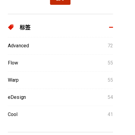
标签
Advanced
72
Flow
55
Warp
55
eDesign
54
Cool
41