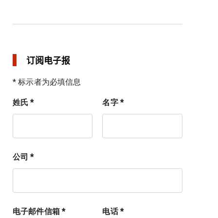
订阅电子报
* 标示者为必填信息
姓氏 *
名字 *
公司 *
电子邮件信箱 *
电话 *