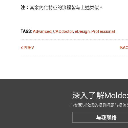
注：
其余简化特征的流程皆与上述类似。
TAGS:
Advanced
,
CADdoctor
,
eDesign
,
Professional
PREV
BAC
深入了解Molde
与专家讨论您的模具问题与模流
与我联络