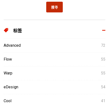
搜寻
标签
Advanced
72
Flow
55
Warp
55
eDesign
54
Cool
41