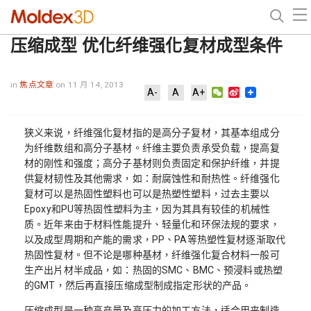
压缩成型 优化纤维强化复材成型条件
in
焦点文章
on 11 月 14, 2013
WeChat
Sina
A-
A
A+
Weibo
狭义来说，纤维强化复材指的是高分子复材，其基本组成分
为纤维数组和高分子基材。纤维主要负责承受负载，提高复
材的刚性和强度；高分子基材则负责固定和保护纤维，并提
供复材韧性及其他需求，如：耐腐蚀性和耐热性。纤维强化
复材可以是热固性塑料也可以是热塑性塑料，过去主要以
Epoxy和PU等热固性塑料为主，因为其具有较佳的机械性
质。近年来由于材料性能提升、轻量化和环保法规的要求，
以及成型周期和产能的需求，PP、PA等热塑性复材逐渐取代
热固性复材。但不论是哪种基材，纤维强化复合材料一般可
生产出片材半成品，如：热固的SMC、BMC、预浸料或热塑
的GMT，然后再直接压缩成型制成指定形状的产品。
压缩成型是一种高产量及高压力的加工方法，适合用来制造