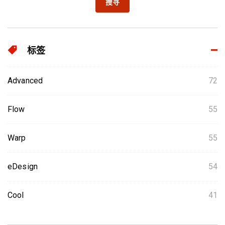
搜寻
标签
Advanced
72
Flow
55
Warp
55
eDesign
54
Cool
41