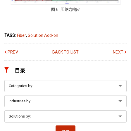
图五 压缩力响应
TAGS:
Fiber
,
Solution Add-on
PREV
BACK TO LIST
NEXT
目录