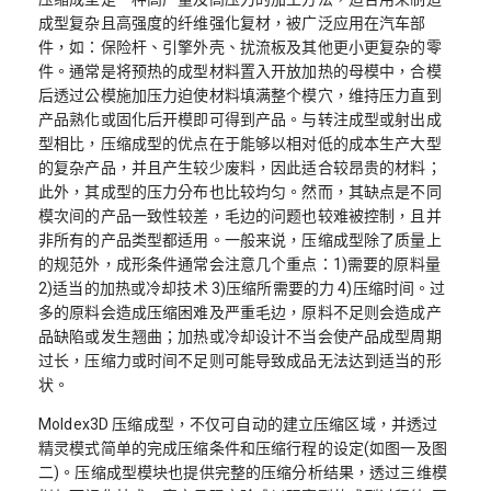
成型复杂且高强度的纤维强化复材，被广泛应用在汽车部
件，如：保险杆、引擎外壳、扰流板及其他更小更复杂的零
件。通常是将预热的成型材料置入开放加热的母模中，合模
后透过公模施加压力迫使材料填满整个模穴，维持压力直到
产品熟化或固化后开模即可得到产品。与转注成型或射出成
型相比，压缩成型的优点在于能够以相对低的成本生产大型
的复杂产品，并且产生较少废料，因此适合较昂贵的材料；
此外，其成型的压力分布也比较均匀。然而，其缺点是不同
模次间的产品一致性较差，毛边的问题也较难被控制，且并
非所有的产品类型都适用。一般来说，压缩成型除了质量上
的规范外，成形条件通常会注意几个重点：1)需要的原料量
2)适当的加热或冷却技术 3)压缩所需要的力 4)压缩时间。过
多的原料会造成压缩困难及严重毛边，原料不足则会造成产
品缺陷或发生翘曲；加热或冷却设计不当会使产品成型周期
过长，压缩力或时间不足则可能导致成品无法达到适当的形
状。
Moldex3D 压缩成型，不仅可自动的建立压缩区域，并透过
精灵模式简单的完成压缩条件和压缩行程的设定(如图一及图
二)。压缩成型模块也提供完整的压缩分析结果，透过三维模