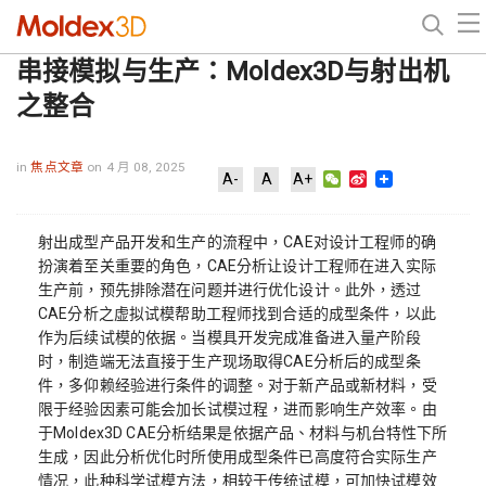
串接模拟与生产：Moldex3D与射出机
之整合
in
焦点文章
on 4 月 08, 2025
WeChat
Sina
A-
A
A+
Weibo
射出成型产品开发和生产的流程中，CAE对设计工程师的确
扮演着至关重要的角色，CAE分析让设计工程师在进入实际
生产前，预先排除潜在问题并进行优化设计。此外，透过
CAE分析之虚拟试模帮助工程师找到合适的成型条件，以此
作为后续试模的依据。当模具开发完成准备进入量产阶段
时，制造端无法直接于生产现场取得CAE分析后的成型条
件，多仰赖经验进行条件的调整。对于新产品或新材料，受
限于经验因素可能会加长试模过程，进而影响生产效率。由
于Moldex3D CAE分析结果是依据产品、材料与机台特性下所
生成，因此分析优化时所使用成型条件已高度符合实际生产
情况，此种科学试模方法，相较于传统试模，可加快试模效