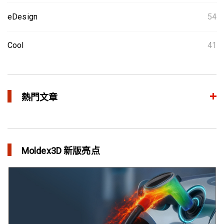
eDesign
54
Cool
41
熱門文章
整合模流和结构分析 提升产品生命周期管理价值
in 焦点文章
Moldex3D 新版亮点
三维气体辅助射出成型模拟技术 预测气体指纹效应
in 焦点文章
异型水路和传统水路 差别在哪？
in 焦点文章