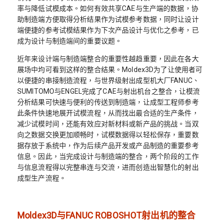
率与降低试模成本。如何有效共享CAE与生产端的数据，协
助制造端方便取得分析结果作为试模参考数据，同时让设计
端便捷的参考试模结果作为下次产品设计与优化之参考，已
成为设计与制造端间的重要议题。
近年来设计端与制造端整合的重要性越趋重要，因此在各大
展场中均可看到这样的整合结果。Moldex3D为了让使用者可
以便捷的串接制造流程，与世界级射出成型机大厂FANUC、
SUMITOMO与ENGEL完成了CAE与射出机台之整合，让模流
分析结果可快速与便利的传送到制造端，让成型工程师参考
此条件快速地展开试模流程，从而找出最合适的生产条件，
减少试模时间，还能有效应对新材料或新产品的挑战。当双
向之数据交换更加顺畅时，试模数据得以轻松保存，重要数
据存放于系统中，作为后续产品开发或产品制造的重要参考
信息。因此，当完成设计与制造端的整合，两个阶段的工作
与信息流程得以完整串连与交流，进而创造出智慧化的射出
成型生产流程。
Moldex3D与FANUC ROBOSHOT射出机的整合