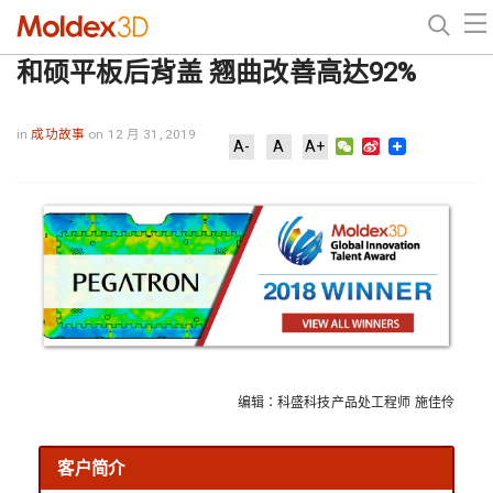
和硕平板后背盖 翘曲改善高达92%
in
成功故事
on 12 月 31, 2019
WeChat
Sina
A-
A
A+
Weibo
编辑：科盛科技产品处工程师 施佳伶
客户简介