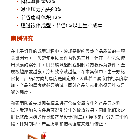
降低翘曲量92%
减少压力损失8.3%
节省废料体积 13%
透过嵌件成型，节省6%以上生产成本
案例研究
在电子组件的成型过程中，冷却是影响最终产品质量的一项
关键因素。一般常使用风扇作为散热工具，但在一些无法使
用风扇的案例中，则只能以铝制或铜制导热板作为嵌件。金
属板越厚或越宽，冷却效率就越佳。在本案例中，由于规格
限制，产品Z方向的厚度是固定的，因此若金属嵌件的厚度增
加，产品的厚度就必须缩减。同时产品结构也必须要维持足
够的强度。
和硕团队首先以现有模具进行含有金属嵌件的产品导热测
试，发现加入嵌件后可得到较佳的散热效果。因此他们决定
据此修改原始的模具和产品设计(图二)。接下来再分为三个阶
段，针对制程、产品质量和结构强度来进行修正。