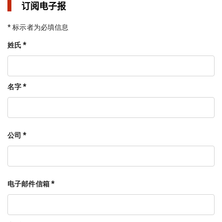
订阅电子报
* 标示者为必填信息
姓氏 *
名字 *
公司 *
电子邮件信箱 *