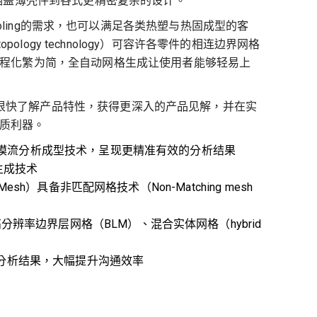
具，涵盖薄壳件到各式更精密复杂的设计。
l cooling的需求，也可以满足各类热塑与热固成型的客
opology technology）可容许各零件的相连边界网格
程化繁为简，全自动网格生成让使用者能够轻易上
用户可以很快了解产品特性，获得更深入的产品见解，并在实
优质利器。
3D 模流分析成型技术，呈现更精准有效的分析结果
动生成技术
er Mesh）具备非匹配网格技术（Non-Matching mesh
分辨率边界层网格（BLM）、混合实体网格（hybrid
分析结果，大幅提升沟通效率