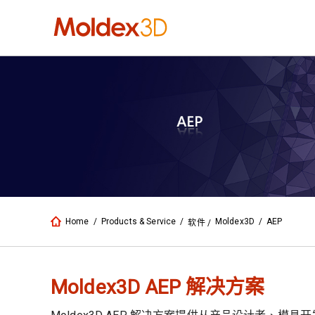
Home
/
Products & Service
/
Moldex3D
/
AEP
软件
/
Moldex3D AEP 解决方案