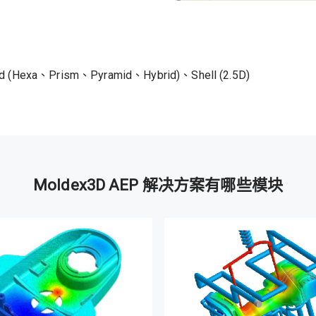
d (Hexa、Prism、Pyramid、Hybrid)、Shell (2.5D)
Moldex3D AEP 解决方案有哪些模块