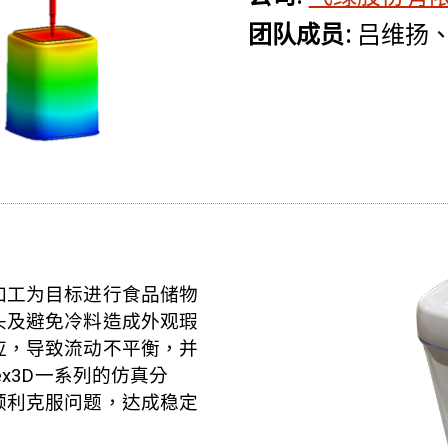
团队成员:
吕维扬
加工为目标进行食品储物
头及避免冷料造成外观瑕
应，导致流动不平衡，并
x3D一系列的仿真分
顺利克服问题，达成稳定