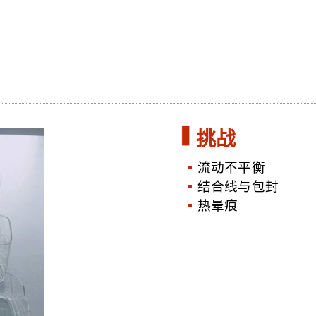
挑战
流动不平衡
结合线与包封
热晕痕