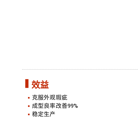
效益
克服外观瑕疵
成型良率改善99%
稳定生产