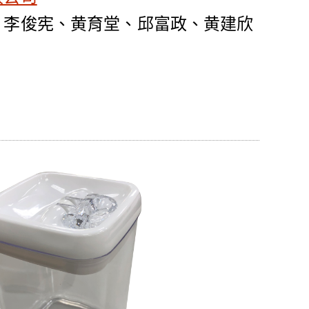
、李俊宪、黄育堂、邱富政、黄建欣