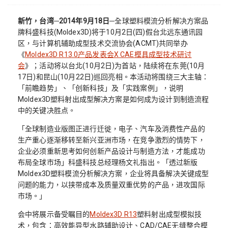
新竹，台湾─2014年9月18日─
全球塑料模流分析解决方案品
牌科盛科技(Moldex3D)将于10月2日(四)假台北远东通讯园
区，与计算机辅助成型技术交流协会(ACMT)共同举办
《
Moldex3D R13.0产品发表会X CAE模具成型技术研讨
会
》；活动将以台北(10月2日)为首站，陆续将在东莞(10月
17日)和昆山(10月22日)巡回亮相。本活动将围绕三大主轴：
「前瞻趋势」、「创新科技」及「实践案例」，说明
Moldex3D塑料射出成型解决方案是如何成为设计到制造流程
中的关键决胜点。
「全球制造业版图正进行迁徙，电子、汽车及消费性产品的
生产重心逐渐移转至新兴亚洲市场，在竞争激烈的情势下，
企业必须重新思考如何创新产品设计与制造方法，才能成功
布局全球市场」科盛科技总经理杨文礼指出。「透过新版
Moldex3D塑料模流分析解决方案，企业将具备解决关键成型
问题的能力，以挟带成本及质量双重优势的产品，进攻国际
市场。」
会中将展示备受瞩目的
Moldex3D R13
塑料射出成型模拟技
术，包含：高效能异型水路辅助设计、CAD/CAE无缝整合模