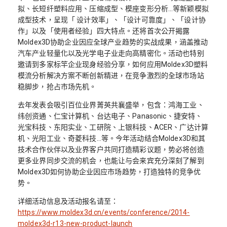
拟、长短纤塑料应用、压缩成型、模座变形分析…等新颖模拟
成型技术，呈现「 设计效率」、「设计可靠度」、「设计协
作」以及「使用者经验」四大特点。还将首次公开揭露
Moldex3D协助企业因应全球产业趋势的实战成果，涵盖推动
汽车产业轻量化以及光学电子业走向高精密化。活动也特别
邀请到多家标竿企业现身经验分享，如何应用Moldex3D塑料
模流分析解决方案不断创新精进，在竞争激烈的全球市场站
稳脚步，抢占市场先机。
去年发表会吸引百位业界菁英共襄盛举，包含：鸿海工业、
纬创资通、仁宝计算机、台达电子、Panasonic、捷安特、
光宝科技、东阳实业、工研院、上银科技、ACER、广达计算
机、光阳工业、奇菱科技…等。今年活动结合Moldex3D和其
技术合作伙伴以及业界客户共同打造精彩议题，势必将创造
更多业界同步交流的机会，也能让与会来宾充分深刻了解到
Moldex3D如何协助企业因应市场趋势，打造独特的竞争优
势。
详细活动信息及活动报名请至：
https://www.moldex3d.cn/events/conference/2014-
moldex3d-r13-new-product-launch