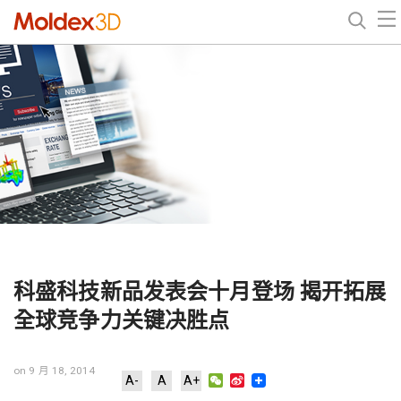
科盛科技新品发表会十月登场 揭开拓展
全球竞争力关键决胜点
on 9 月 18, 2014
WeChat
Sina
A-
A
A+
Weibo