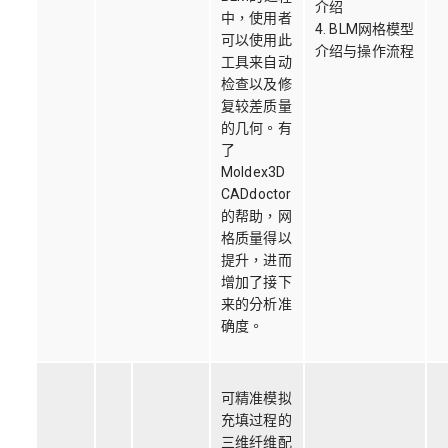
介绍
中，使用者
4. BLM网格模型
可以使用此
介绍与操作流程
工具来自动
检查以及修
复较差质量
的几何。有
了
Moldex3D
CADdoctor
的帮助，网
格质量得以
提升，进而
增加了接下
来的分析准
确度。
可精准模拟
充填过程的
三维纤维配