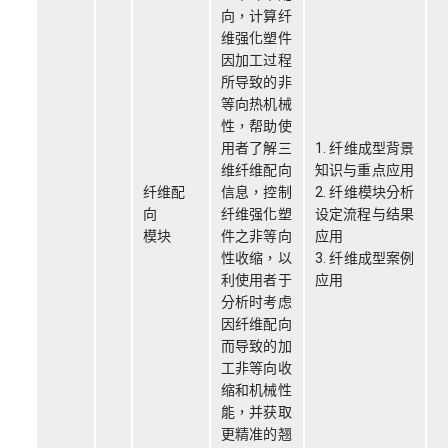
向，计算纤
维强化塑件
因加工过程
所导致的非
等向热机械
性，帮助使
用者了解三
1. 纤维成型背景
维纤维配向
知识与重点应用
纤维配
信息，控制
2. 纤维模块分析
向
纤维强化塑
设定流程与结果
模块
件之非等向
应用
性收缩，以
3. 纤维成型案例
利使用者于
应用
分析时考虑
因纤维配向
而导致的加
工非等向收
缩和机械性
能，并获取
更精准的翘