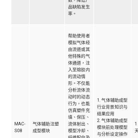
数，降低产
品缺陷发生
率。
帮助使用者
模拟气体经
由流道或其
他特殊的气
体通道，注
入至熔胶内
的流动情
形。不仅能
分析流体流
动时的动态
1. 气体辅助成型
行为，也能
行业背景知识与
仿真塑件充
结果应用
填、保压、
2. 气体辅助成型
MAC-
气体辅助注塑
流体射出、
1
模块前处理模型
S08
成型模块
模型冷却、
与分析设定操作
纤维配向及