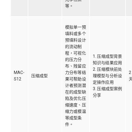
等。
模拟单一预
填料或多个
预填料设计
的流动制
程，可视化
1. 压缩成型背景
的压力分
知识与结果应用
布、残留应
2. 压缩模块前处
MAC-
力分布等结
2
压缩成型
理模型与分析设
S12
果可帮助设
定操作应用
计者预测潜
3. 压缩成型案例
在的成型缺
分享
陷及优化压
缩速度、压
缩力或模温
等成型条
件。