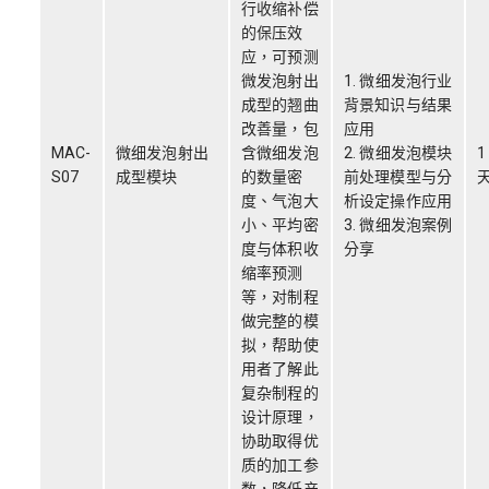
行收缩补偿
的保压效
应，可预测
微发泡射出
1. 微细发泡行业
成型的翘曲
背景知识与结果
改善量，包
应用
MAC-
微细发泡射出
含微细发泡
2. 微细发泡模块
1
S07
成型模块
的数量密
前处理模型与分
度、气泡大
析设定操作应用
小、平均密
3. 微细发泡案例
度与体积收
分享
缩率预测
等，对制程
做完整的模
拟，帮助使
用者了解此
复杂制程的
设计原理，
协助取得优
质的加工参