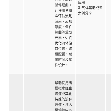
应用
塑件翘曲，
3. 气体辅助成型
让使用者精
案例分享
准评估流动
波前、皮层
厚度、塑件
翘曲等重要
元素，进而
优化流体浇
口位置、流
道配置、射
出时间及塑
件设计。
帮助使用者
模拟水经由
流道或其他
特殊的流体
通道，注入
至熔胶内的