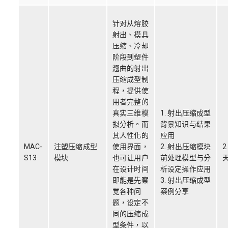
针对从熔胶
射出、模具
压缩、冷却
阶段到塑件
翘曲的射出
压缩成型制
程，提供使
用者完整的
真实三维模
1. 射出压缩成型
拟分析。而
背景知识与结果
其人性化的
应用
MAC-
注塑压缩成型
使用界面，
2. 射出压缩模块
2
S13
模块
也可让用户
前处理模型与分
在设计时间
析设定操作应用
即能是先察
3. 射出压缩成型
觉各种问
案例分享
题，设定不
同的压缩成
型条件，以