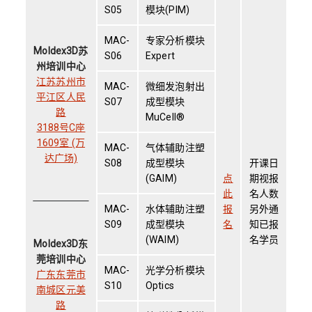
S05
模块(PIM)
MAC-
专家分析模块
Moldex3D苏
S06
Expert
州培训中心
江苏苏州市
MAC-
微细发泡射出
平江区人民
S07
成型模块
路
MuCell®
3188号C座
1609室 (万
MAC-
气体辅助注塑
达广场)
S08
成型模块
开课日
(GAIM)
点
期视报
此
名人数
MAC-
水体辅助注塑
报
另外通
S09
成型模块
名
知已报
(WAIM)
名学员
Moldex3D东
莞培训中心
MAC-
光学分析模块
广东东莞市
S10
Optics
南城区元美
路