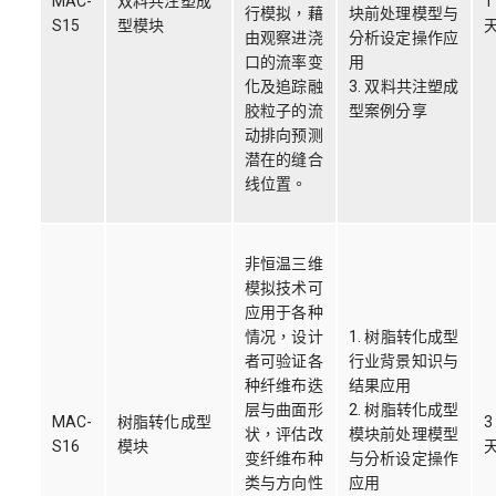
MAC-
双料共注塑成
1
行模拟，藉
块前处理模型与
S15
型模块
由观察进浇
分析设定操作应
口的流率变
用
化及追踪融
3. 双料共注塑成
胶粒子的流
型案例分享
动排向预测
潜在的缝合
线位置。
非恒温三维
模拟技术可
应用于各种
情况，设计
1. 树脂转化成型
者可验证各
行业背景知识与
种纤维布迭
结果应用
层与曲面形
2. 树脂转化成型
MAC-
树脂转化成型
3
状，评估改
模块前处理模型
S16
模块
变纤维布种
与分析设定操作
类与方向性
应用