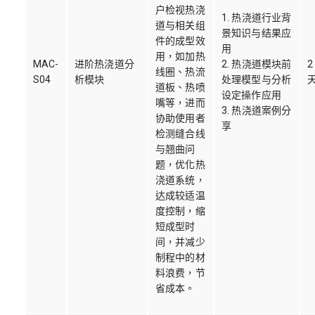
户检视热浇
1. 热浇道行业背
道与相关组
景知识与结果应
件的成型效
用
用，如加热
MAC-
进阶热浇道分
2. 热浇道模块前
2
线圈、热流
S04
析模块
处理模型与分析
道板、热喷
设定操作应用
嘴等，进而
3. 热浇道案例分
协助使用者
享
检测缝合线
与翘曲问
题，优化热
浇道系统，
达成较适温
度控制，缩
短成型时
间，并减少
制程中的材
料浪费，节
省成本。