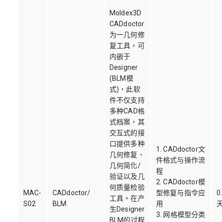
Moldex3D
CADdoctor
为一几何修
复工具，可
内嵌于
Designer
(BLM模
式)，此软
件不仅支持
多种CAD格
式档案，其
交互式的接
口提供多种
1. CADdoctor文
几何修复、
件格式与操作流
几何简化/
程
验证以及几
2. CADdoctor模
何质量检验
MAC-
CADdoctor/
型修复与指令应
0
工具。在产
S02
BLM
用
生Designer
3. 网格模型分类
BLM的过程