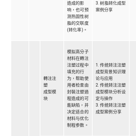
造成的影
3. 树脂转化成型
响，也可预
案例分享
测热固性树
脂的交联度
(转化率)。
模拟高分子
材料在轉注
注塑过程中
1. 传统转注注塑
填充的行
成型背景知识理
轉注注
为，帮助使
论与应用
塑
用者检查由
2. 传统转注注塑
成型模
封裝注塑過
成型模块分析设
块
程造成的可
定与操作
能缺陷，并
3. 传统转注注塑
决定适合的
成型案例分享
材料与优化
制程参数。