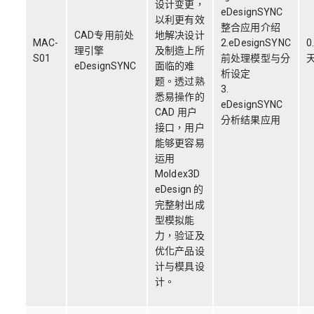
设计变更，
eDesignSYNC
以利更有效
整合应用介绍
CAD专用前处
地解决设计
MAC-
2.eDesignSYNC
0
理引擎
及制造上所
S01
前处理模型与分
eDesignSYNC
面临的难
析设定
题。透过熟
3.
悉易操作的
eDesignSYNC
CAD 用户
分析结果应用
接口，用户
能够更容易
运用
Moldex3D
eDesign 的
完整射出成
型模拟能
力，验证及
优化产品设
计与模具设
计。