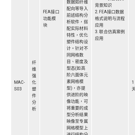
数据如纤维
背景知识
配向等导入
FEA接口
2. FEA接口数据
前述结构分
功能模
格式说明与流程
析软件，搭
块
应用
配实际材料
3. 联合仿真案例
特性，优化
应用
塑件结构设
计。针对不
同网格数
目、密度及
纤
型态(如高
维
阶六面体元
强
素网格模
MAC-
化
1
型)，亦提
S03
塑
供进阶的映
件
像功能，可
分
将重要的成
析
型分析结果
映像至专属
网格模型上
进行结构分