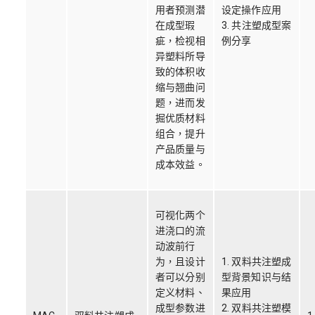
用者预测潜
设定操作应用
在成型瑕
3. 共注塑成型案
疵，检视相
例分享
异塑料所导
致的体积收
缩与翘曲问
题，进而发
掘优质材料
组合，提升
产品质量与
成本效益。
可视化两个
进浇口的流
动波前行
为，且设计
1. 双料共注塑成
者可以分别
型背景知识与结
定义材料、
果应用
成型参数进
2. 双料共注塑模