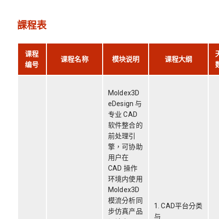
課程表
课程
课程名称
模块说明
课程大纲
编号
Moldex3D
eDesign 与
专业 CAD
软件整合的
前处理引
擎，可协助
用户在
CAD 操作
环境内使用
Moldex3D
模流分析同
1. CAD平台分类
步仿真产品
与