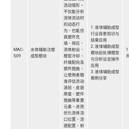
流动情形。
不仅能分析
流体流动时
的动态行
1. 液体辅助成型
为，也能仿
行业背景知识与
真塑件充
结果应用
填、保压、
2. 液体辅助成型
MAC-
水体辅助注塑
流体射出、
1
模块前处理模型
S09
成型模块
模型冷却、
与分析设定操作
纤维配向及
应用
塑件翘曲，
3. 液体辅助成型
让使用者精
案例分享
准评估流动
波前、皮层
厚度、塑件
翘曲等重要
元素，进而
优化流体浇
口位置、流
道配置、射