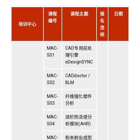
课程
课程主题
报
日期
编号
名
培训中心
连
结
MAC-
CAD专用前处
S01
理引擎
eDesignSYNC
MAC-
CADdoctor /
S02
BLM
MAC-
纤维强化塑件
S03
分析
MAC-
进阶热浇道分
S04
析模块(AHR)
MAC-
粉末射出成型