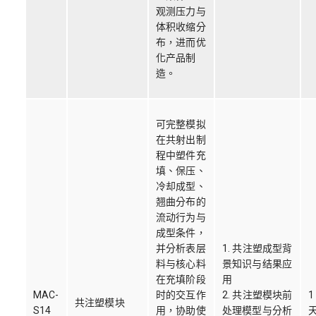
观测压力与
体积收缩分
布，进而优
化产品制
造。
可完整模拟
在共射出制
程中塑件充
填、保压、
冷却成型、
翘曲分布的
流动行为与
成型条件，
并分析表层
1. 共注塑成型背
料与核心料
景知识与结果应
在充填阶段
用
MAC-
时的交互作
2. 共注塑模块前
1
共注塑模块
S14
用，协助使
处理模型与分析