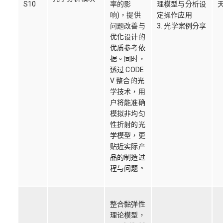
S10
率的影
理模型与分析设
响)，提供
定操作应用
问题改善与
3. 光学案例分享
优化设计的
优质参考依
据。同时，
透过 CODE
V 整合的光
学技术，用
户将能准确
模拟非均匀
性折射的光
学模型，更
贴近实际产
品的制造过
程与问题。
整合黏弹性
理论模型，