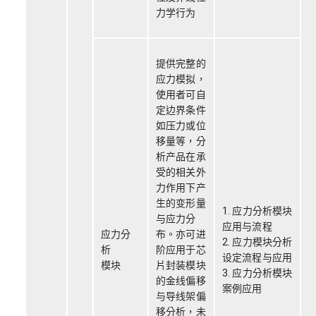
力学行为
提供完整的
应力模拟，
使用者可自
定边界条件
如压力或位
移量等，分
析产品在承
受的相关外
力作用下产
生的变形量
1. 应力分析模块
与应力分
应用与流程
应力分
布。亦可进
2. 应力模块分析
析
阶应用于芯
设定流程与应用
模块
片封装模块
3. 应力分析模块
的金线偏移
案例应用
与导线架偏
移分析，未