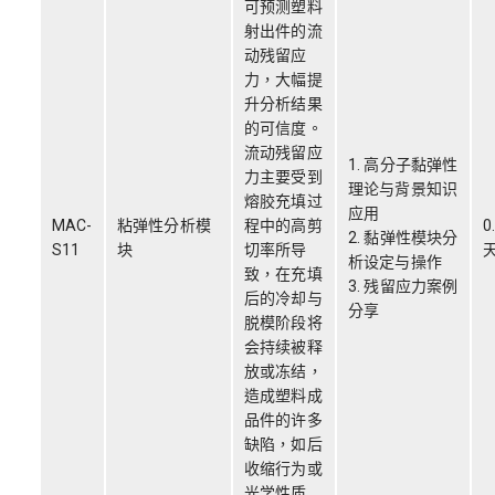
可预测塑料
射出件的流
动残留应
力，大幅提
升分析结果
的可信度。
流动残留应
1. 高分子黏弹性
力主要受到
理论与背景知识
熔胶充填过
应用
MAC-
粘弹性分析模
程中的高剪
0
2. 黏弹性模块分
S11
块
切率所导
析设定与操作
致，在充填
3. 残留应力案例
后的冷却与
分享
脱模阶段将
会持续被释
放或冻结，
造成塑料成
品件的许多
缺陷，如后
收缩行为或
光学性质