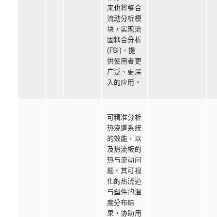
来也将整合
流动分析模
块，实现流
固耦合分析
(FSI)，提
供使用者更
广泛、更深
入的应用。
可精准分析
热浇道系统
的效能，以
及热流板的
热与流动问
题。其可视
化的热浇道
与塑件的温
度分布结
果，协助用