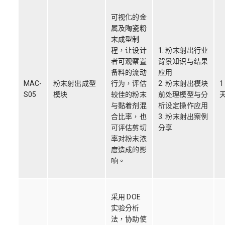
可视化的金
属及陶瓷粉
末成型制
程，让设计
1. 粉末射出行业
者可观察置
背景知识与结果
备料的流动
应用
MAC-
粉末射出成型
行为，评估
2. 粉末射出模块
1
S05
模块
较佳的粉末
前处理模型与分
与黏着剂混
析设定操作应用
合比率，也
3. 粉末射出案例
可评估剪切
分享
率对粉末浓
度造成的影
响。
采用 DOE
实验分析
法，协助使