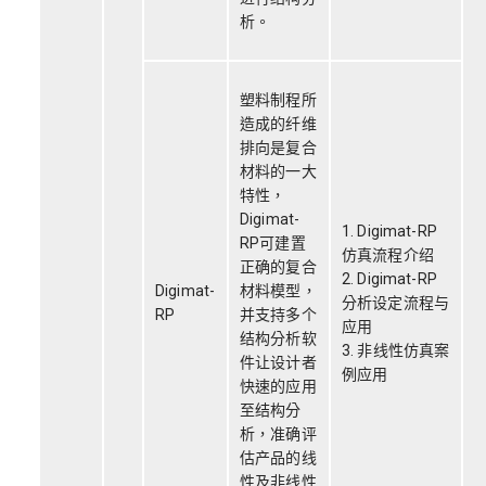
析。
塑料制程所
造成的纤维
排向是复合
材料的一大
特性，
Digimat-
1. Digimat-RP
RP可建置
仿真流程介绍
正确的复合
2. Digimat-RP
Digimat-
材料模型，
分析设定流程与
RP
并支持多个
应用
结构分析软
3. 非线性仿真案
件让设计者
例应用
快速的应用
至结构分
析，准确评
估产品的线
性及非线性