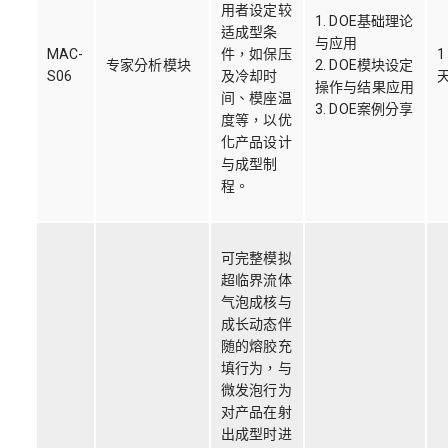
用者设定较
1. DOE基础理论
适成型条
与应用
MAC-
件，如保压
1
专家分析模块
2. DOE模块设定
S06
及冷却时
操作与结果应用
间、模座温
3. DOE案例分享
度等，以优
化产品设计
与成型制
程。
可完整模拟
超临界流体
气泡成核与
成长动态伴
随的熔胶充
填行为，与
微发泡行为
对产品在射
出成型时进