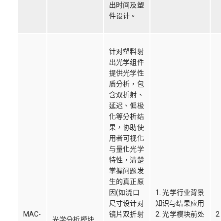
出时间及塑
件设计。
针对塑料射
出光学组件
提供光学性
质分析，包
含双折射、
延迟、偏极
化等分析结
果，协助使
用者可视化
与量化光学
特性，清楚
掌握问题发
生的真正原
因(如浇口
1. 光学行业背景
尺寸设计对
知识与结果应用
MAC-
镜片双折射
2. 光学模块前处
2
光学分析模块