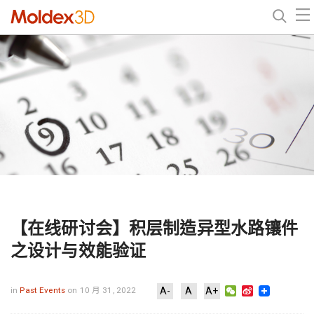
【在线研讨会】积层制造异型水路镶件
之设计与效能验证
WeChat
Sina
in
Past Events
on 10 月 31, 2022
A-
A
A+
Weibo