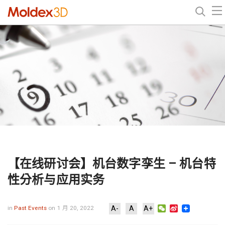
【在线研讨会】机台数字孪生 – 机台特
性分析与应用实务
WeChat
Sina
in
Past Events
on 1 月 20, 2022
A-
A
A+
Weibo