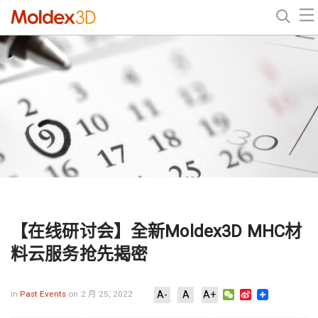
【在线研讨会】全新Moldex3D MHC材
料云服务抢先揭密
WeChat
Sina
in
Past Events
on 2 月 25, 2022
A-
A
A+
Weibo