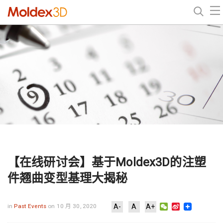
【在线研讨会】基于Moldex3D的注塑
件翘曲变型基理大揭秘
WeChat
Sina
in
Past Events
on 10 月 30, 2020
A-
A
A+
Weibo