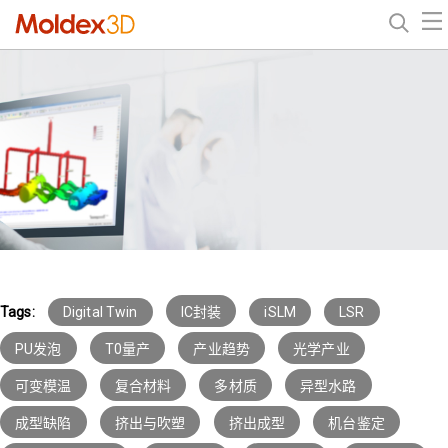
Tags:
Digital Twin
IC封装
iSLM
LSR
PU发泡
T0量产
产业趋势
光学产业
可变模温
复合材料
多材质
异型水路
成型缺陷
挤出与吹塑
挤出成型
机台鉴定