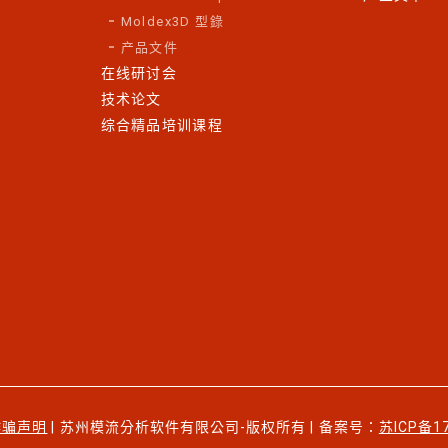
Moldex3D 型錄
产品文件
在线研讨会
技术论文
综合精品培训课程
诈骗声明
| 苏州模流分析软件有限公司-版权所有 | 备案号：
苏ICP备1