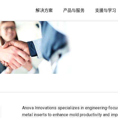
解决方案
产品与服务
支援与学习
Anova Innovations specializes in engineering-focus
metal inserts to enhance mold productivity and imp