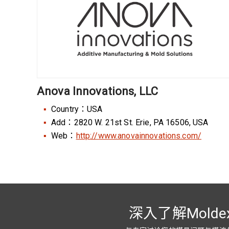
Anova Innovations, LLC
Country：USA
Add：2820 W. 21st St. Erie, PA 16506, USA
Web：
http://www.anovainnovations.com/
深入了解Molde