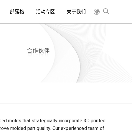
部落格
活动专区
关于我们
ed molds that strategically incorporate 3D printed
rove molded part quality. Our experienced team of