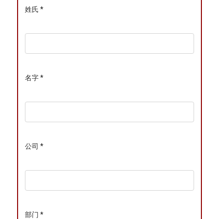
姓氏 *
名字 *
公司 *
部门 *