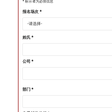
* 标示者为必填信息
报名场次 *
姓氏 *
公司 *
部门 *