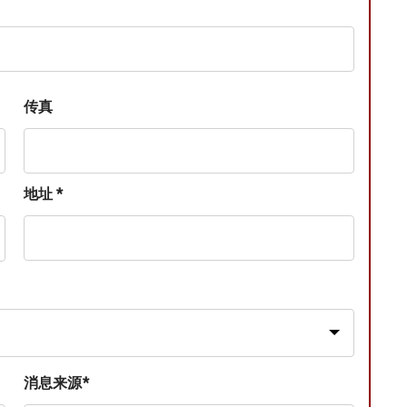
传真
地址 *
消息来源*