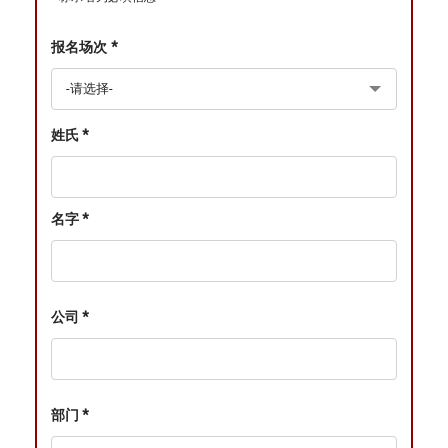
报名场次 *
姓氏 *
名字 *
公司 *
部门 *