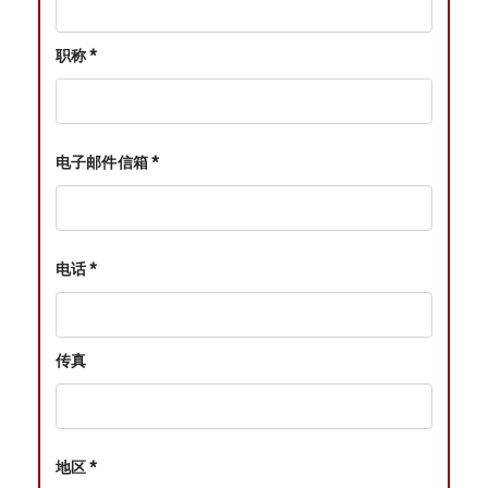
职称 *
电子邮件信箱 *
电话 *
传真
地区 *