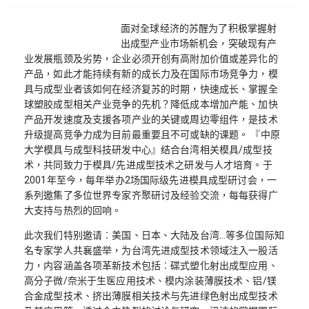
面对全球经济的苏醒为了积极掌握射
出成型产业市场新机会，突破现有产
业发展瓶颈及劣势，企业必须开创有高附加价值或差异化的
产品，如此才能持续有新的成长力及在国际市场竞争力，模
具与成型业者该如何在经济复苏的时期，快速成长、掌握全
球塑胶成型相关产业竞争的先机？降低成本增加产能、加快
产品开发速度及支援各项产业的关键或周边零组件，是技术
升级提高竞争力成为目前最重要且不可或缺的课题。 『中原
大学模具与成型科技研发中心』结合台湾相关模具/成型技
术，共同致力于模具/先进成型技术之研发与人才培育。于
2001年至今，每年举办2场国际级先进模具成型研讨会，一
系列邀集了多位世界专家齐聚研讨及经验交流，每每获得广
大支持与热烈的回响。
此次我们特别邀请︰美国、日本、大陆及台湾…等多位国际知
名专家学人共襄盛举，为台湾先进成型技术领域注入一股活
力，内容涵盖各项革新技术包括︰碟式塑化射出成型应用、
高分子微/奈米于生医应用技术、模内涂装薄膜技术、铝/镁
合金成型技术、挤出薄膜相关技术与先进绿色射出成型技术