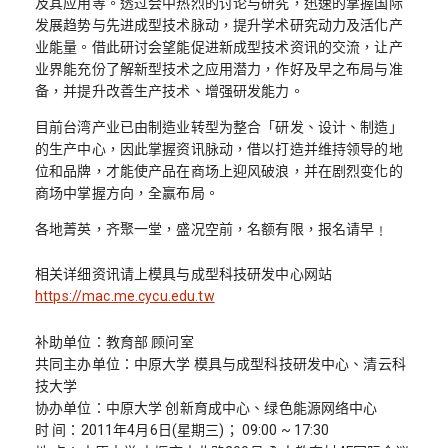
及其应用等。透过会中热烈的讨论与研究，迅速的掌握国际
发展趋势与先进成型技术脉动，提升学术研究动力及活化产
业能量。借此研讨会望能促进新成型技术资讯的交流，让产
业界能充份了解新型技术之应用潜力，作好及早之布局与准
备，并提升改善生产技术、增强研发能力。
目前台湾产业已由制造业转型为整合「研发、设计、制造」
的生产中心，因此掌握资讯脉动，借以打造并维持领导的地
位和品牌，才能使产品在商场上迎风破浪，并在剧烈变化的
商场中掌握方向，全赢布局。
各地菁英，齐聚一堂，盛况空前，名额有限，报名请早﹗
相关详细资讯请上模具与成型科技研发中心网站
https://mac.me.cycu.edu.tw
补助单位：教育部 顾问室
共同主办单位：中原大学 模具与成型科技研发中心、清云科
技大学
协办单位：中原大学 创新育成中心、绿色能源网络中心
时 间：2011年4月6日(星期三)； 09:00 ~ 17:30