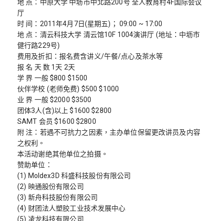
地 点：中原大学 中坜市中北路200号 全人教育村4F国际会议
厅
时 间：2011年4月7日(星期五)； 09:00 ~ 17:00
地 点：清云科技大学 清云馆10F 1004演讲厅 (地址：中坜市
健行路229号)
费用及折扣：报名费含讲义/午餐/点心及茶水等
报 名 天 数 1天 2天
学 界 一般 $800 $1500
伙伴学校 (老师免费) $500 $1000
业 界 一般 $2000 $3500
团体3人(含)以上 $1600 $2800
SAMT 会员 $1600 $2800
附 注：若遇不可抗力之因素，主办单位保留更改讲员及内容
之权利。
本活动谢绝其他单位之拍摄。
赞助单位：
(1) Moldex3D 科盛科技股份有限公司
(2) 映通股份有限公司
(3) 新舟科技股份有限公司
(4) 财团法人塑胶工业技术发展中心
(5) 凌龙科技有限公司