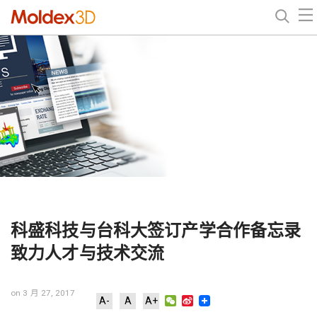
科盛科技与台科大签订产学合作备忘录
致力人才与技术交流
on 3 月 27, 2017
WeChat
Sina
A-
A
A+
Weibo