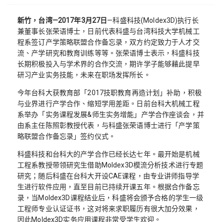
新竹，台湾—2017年3月27日
—科盛科技(Moldex3D)执行长
兼董事长张荣语博士，日前代表科盛与台湾科技大学机械工
程系签订产学策略联盟合作备忘录，双方约定致力于人才交
流、产学研究和教育训练等等。张荣语博士表示，科盛科技
长期积极投入与学术界的合作交流，期许学子能够藉此提早
研习产业实务技能，未来在职场发挥所长。
今年台科大获教育部「2017技职教育再造计划」补助，积极
与业界进行产学合作、缩短学用差距。日前台科大机械工程
系举办「实务课程发展&师生实务增能」产学合作座谈会，并
由系主任陈照彰教授代表，与科盛张荣语博士进行「产学策
略联盟合作备忘录」签约仪式。
科盛科技和台科大的产学合作已经长达七年。最开始是机械
工程系教授带领研究生借助Moldex3D模流分析技术进行专题
研究；随后科盛在台科大开设CAE课程，由专业讲师指导学
生进行软件应用，直至目前已持续开课五年。根据合作备忘
录，当Moldex3D课程结业后，科盛将会颁予合格的学生一级
工程师专业认证证书，这对将来求职履历有很大加分效果，
因此Moldex3D实务应用课程非常受学生欢迎。