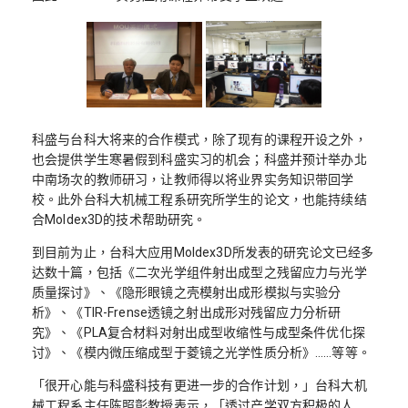
科盛与台科大将来的合作模式，除了现有的课程开设之外，
也会提供学生寒暑假到科盛实习的机会；科盛并预计举办北
中南场次的教师研习，让教师得以将业界实务知识带回学
校。此外台科大机械工程系研究所学生的论文，也能持续结
合Moldex3D的技术帮助研究。
到目前为止，台科大应用Moldex3D所发表的研究论文已经多
达数十篇，包括《二次光学组件射出成型之残留应力与光学
质量探讨》、《隐形眼镜之壳模射出成形模拟与实验分
析》、《TIR-Frense透镜之射出成形对残留应力分析研
究》、《PLA复合材料对射出成型收缩性与成型条件优化探
讨》、《模内微压缩成型于菱镜之光学性质分析》……等等。
「很开心能与科盛科技有更进一步的合作计划，」台科大机
械工程系主任陈照彰教授表示，「透过产学双方积极的人