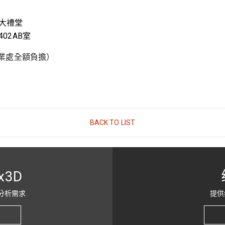
 大禮堂
402AB室
業處全額負擔）
BACK TO LIST
x3D
分析需求
提供