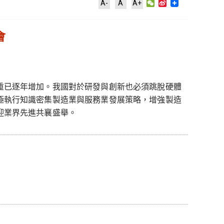
WeChat
Sina
A-
A
A+
Weibo
會
重已逐年增加。我國對於研發與創新也必須跳脫硬體
極執行知識密集製造業與服務業發展策略，增強製造
迎業界先進共襄盛舉。