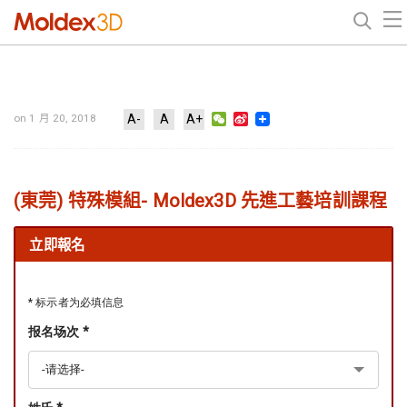
WeChat
Sina
on 1 月 20, 2018
A-
A
A+
Weibo
(東莞) 特殊模組- Moldex3D 先進工藝培訓課程
立即報名
* 标示者为必填信息
报名场次 *