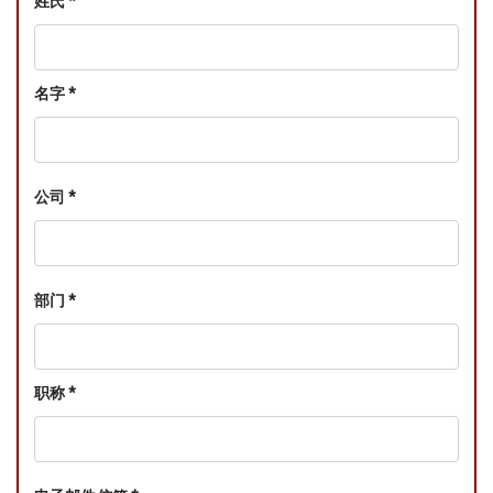
姓氏 *
名字 *
公司 *
部门 *
职称 *