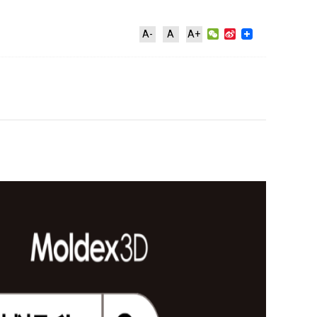
WeChat
Sina
A-
A
A+
Weibo