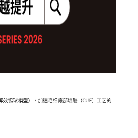
del（混合等效锡球模型），加速毛细底部填胶（CUF）工艺的