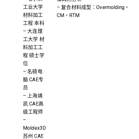
工业大学
– 复合材料成型：Overmolding，
材料加工
CM，RTM
工程 本科
– 大连理
工大学 材
料加工工
程 硕士学
位
– 名硕电
脑 CAE专
员
– 上海靖
凯 CAE高
级工程师
–
Moldex3D
苏州 CAE