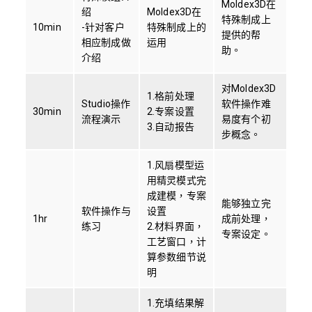
Moldex3D在
绍
Moldex3D在
特殊制成上
10min
-针对客户
特殊制成上的
提供的帮
相应制成做
运用
助。
介绍
对Moldex3D
1.格前处理
Studio操作
软件操作难
30min
2.专案设置
流程演示
易度有个初
3.自动报告
步概念。
1.风扇模型运
用精灵模式完
成建模，专案
能够独立完
软件操作与
设置
1hr
成前处理，
练习
2.材料界面，
专案设定。
工艺窗口，计
算参数细节说
明
1.充填结果解