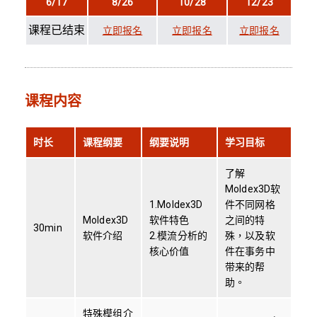
6/17
8/26
10/28
12/23
课程已结束
立即报名
立即报名
立即报名
课程内容
时长
课程纲要
纲要说明
学习目标
了解
Moldex3D软
1.Moldex3D
件不同网格
Moldex3D
软件特色
之间的特
30min
软件介绍
2.模流分析的
殊，以及软
核心价值
件在事务中
带来的帮
助。
特殊模组介