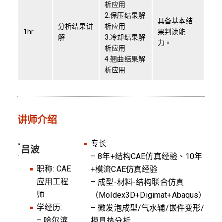
析应用
2.保压结果解
具备基本结
分析结果讲
析应用
1hr
果判读能
解
3.冷却结果解
力。
析应用
4.翘曲结果解
析应用
讲师介绍
专长:
吕波
.
– 8年+结构CAE仿真经验、10年
职称: CAE
+模流CAE仿真经验
应用工程
– 成型-材料-结构联合仿真
师
（Moldex3D+Digimat+Abaqus）
学经历:
– 微发泡成型/气水辅/嵌件变形/
– 哈尔滨
模具热分析