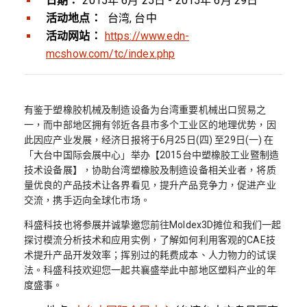
日期：
2015年 6月 25日 - 2015年 6月 29日
活动地点：
台湾, 台中
活动网站：
https://www.edn-
mcshow.com/tc/index.php
有鉴于塑橡胶机械及制造设备为台湾重要机械出口贸易之
一，而中部地区拥有邻近各县市多个工业区的地理优势，因
此因应产业发展，经济日报将于6月25日(四) 至29日(一) 在
「大台中国际会展中心」举办【2015台中塑橡胶工业暨制造
技术设备展】，协助台湾塑橡胶及制造设备相关业者，将质
量优良的产品技术让各界看见，提升产品竞争力，促进产业
交流，携手迈向全球化市场。
科盛科技也将参展并诚挚邀您前往Moldex3D摊位和我们一起
探讨模流分析技术和应用实例，了解如何利用客观的CAE技
术提升产品开发效率；挥别过的耗费成本、人力物力的试误
法。科盛科技欢迎您一起共襄盛举此中部地区塑料产业的年
度盛事。