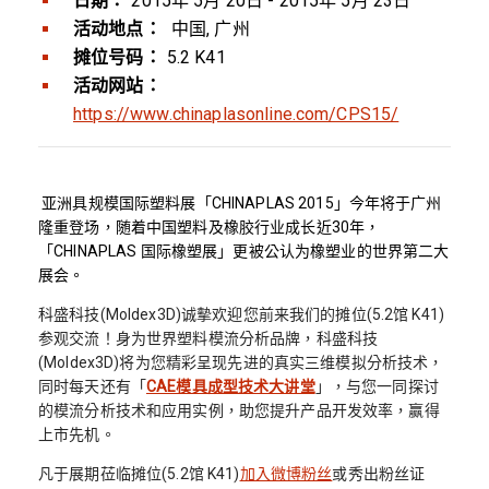
日期：
2015年 5月 20日 - 2015年 5月 23日
活动地点：
中国, 广州
摊位号码：
5.2 K41
活动网站：
https://www.chinaplasonline.com/CPS15/
亚洲具规模国际塑料展「CHINAPLAS 2015」今年将于广州
隆重登场，随着中国塑料及橡胶行业成长近30年，
「CHINAPLAS 国际橡塑展」更被公认为橡塑业的世界第二大
展会。
科盛科技(Moldex3D)诚摰欢迎您前来我们的摊位(5.2馆 K41)
参观交流！身为世界塑料模流分析品牌，科盛科技
(Moldex3D)将为您精彩呈现先进的真实三维模拟分析技术，
同时每天还有「
CAE模具成型技术大讲堂
」，与您一同探讨
的模流分析技术和应用实例，助您提升产品开发效率，赢得
上市先机。
凡于展期莅临摊位(5.2馆 K41)
加入微博粉丝
或秀出粉丝证