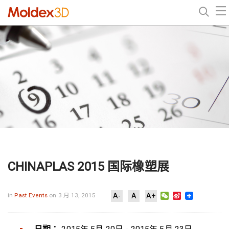
CHINAPLAS 2015 国际橡塑展
WeChat
Sina
in
Past Events
on 3 月 13, 2015
A-
A
A+
Weibo