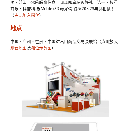
明，并留下您的联络信息，现场即享精致好礼二选一，数量
有限，科盛科技(Moldex3D)衷心期待5/20~23与您相见！
（
点此加入粉丝
）
地点
中国‧广州‧琶洲‧中国进出口商品交易会展馆（点图放大
观看地图
及
摊位示意图
）