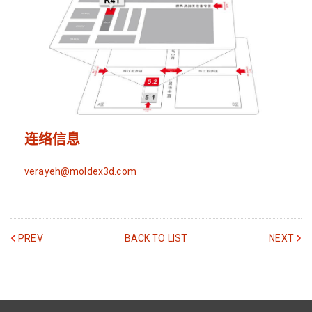
连络信息
verayeh@moldex3d.com
PREV
BACK TO LIST
NEXT