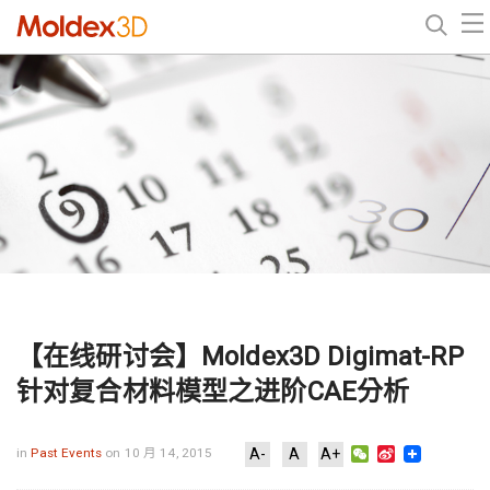
【在线研讨会】Moldex3D Digimat-RP
针对复合材料模型之进阶CAE分析
WeChat
Sina
in
Past Events
on 10 月 14, 2015
A-
A
A+
Weibo