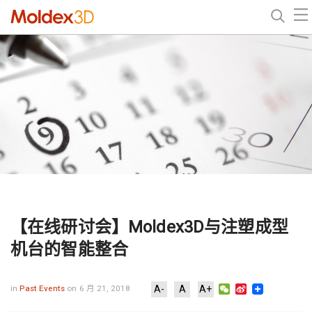
【在线研讨会】Moldex3D与注塑成型
机台的智能整合
WeChat
Sina
in
Past Events
on 6 月 21, 2018
A-
A
A+
Weibo