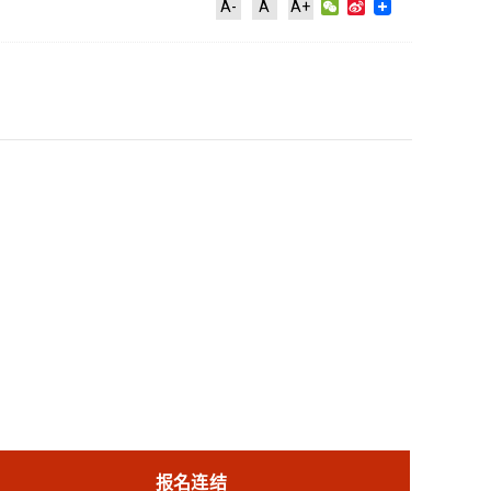
WeChat
Sina
A-
A
A+
Weibo
报名连结