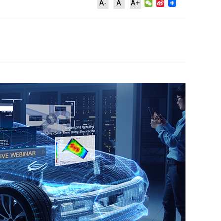
WeChat
Sina
A-
A
A+
Weibo