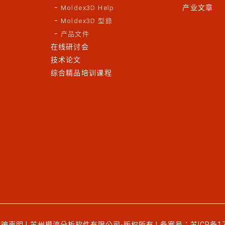
产业文章
Moldex3D Help
Moldex3D 型錄
产品文件
在线研讨会
技术论文
综合精品培训课程
诈骗声明
| 苏州模流分析软件有限公司-版权所有 | 备案号：
苏ICP备1