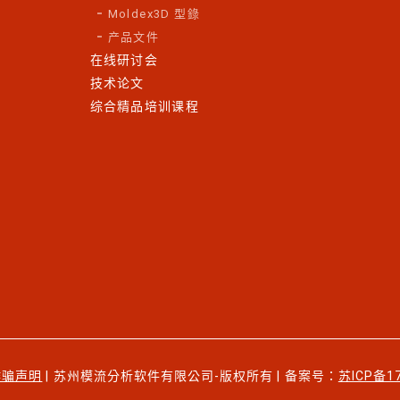
Moldex3D 型錄
产品文件
在线研讨会
技术论文
综合精品培训课程
诈骗声明
| 苏州模流分析软件有限公司-版权所有 | 备案号：
苏ICP备1