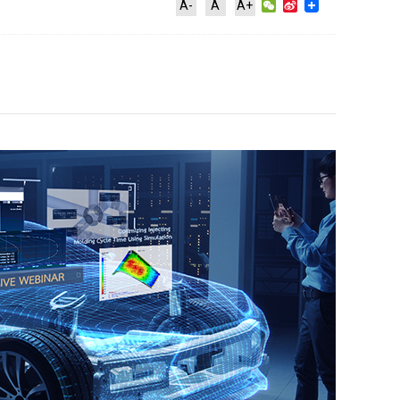
WeChat
Sina
A-
A
A+
Weibo