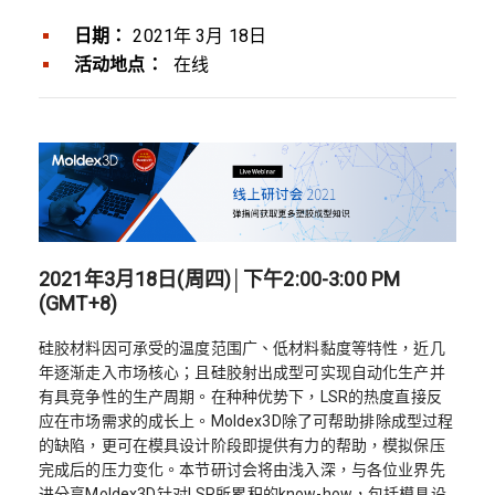
日期：
2021年 3月 18日
活动地点：
在线
2021年3月18日(周四)│下午2:00-3:00 PM
(GMT+8)
硅胶材料因可承受的温度范围广、低材料黏度等特性，近几
年逐渐走入市场核心；且硅胶射出成型可实现自动化生产并
有具竞争性的生产周期。在种种优势下，LSR的热度直接反
应在市场需求的成长上。Moldex3D除了可帮助排除成型过程
的缺陷，更可在模具设计阶段即提供有力的帮助，模拟保压
完成后的压力变化。本节研讨会将由浅入深，与各位业界先
进分享Moldex3D针对LSR所累积的know-how，包括模具设