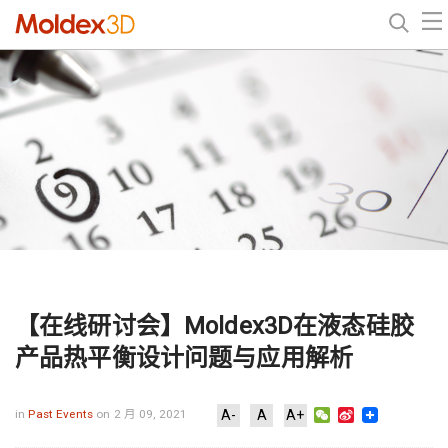
【在线研讨会】Moldex3D在液态硅胶
产品热平衡设计问题与应用解析
WeChat
Sina
in
Past Events
on 2 月 09, 2021
A-
A
A+
Weibo