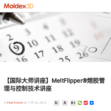
【国际大师讲座】MeltFlipper®熔胶管
理与控制技术讲座
WeChat
Sina
in
Past Events
on 7 月 24, 2012
A-
A
A+
Weibo