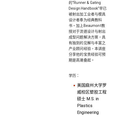
的“Runner & Gating
Design Handbook”早已
被射出加工业者与模具
设计者奉为经典教科
书。加上Beaumont教
授对于流道设计与射出
成型问题解决方案，具
有独到的见解与丰富之
产业顾问经验，本讲座
分享他的宝贵经验可预
期是高潮叠起。
学历：
美国麻州大学罗
威校区塑胶工程
硕士 M.S. in
Plastics
Engineering