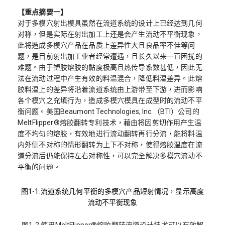
【重点摘要一】
对于多模穴射出模具虽然在流道系统的设计上已经达到几何
对称，但是实际在射出加工上还是会产生流动不平衡现象，
此将造成多模穴产品在品质上差异性大且良品率不佳等问
题，是目前射出加工业者经常遭遇，且长久以来一直困扰的
难题。由于塑胶熔胶的黏度极高且热传导系数甚低，因此无
法在流动过程中产生有效的料温混合，降低料温差异。此熔
胶料温上的差异将沿着流道系统由上游带至下游，进而影响
各个模穴之充填行为，造成多模穴模具在成型时的流动不平
衡问题。美国Beaumont Technologies, Inc.（BTI）公司的
MeltFlipper®熔胶翻转专利技术，藉由将因剪切作用产生温
度不均匀的熔胶，有效地进行流动翻转再行分流，能将料温
内外侧不对称的情形翻转为上下不对称，使得熔胶温度在流
道分流后仍能保持左右对称性，可以完全解决多模穴流动不
平衡的问题。
图1-1.流道系统几何平衡的多模穴产品短射情况，显示高度
流动不平衡现象
图1-2.使用MeltFlipper®熔胶翻转流道设计技术可以有效解