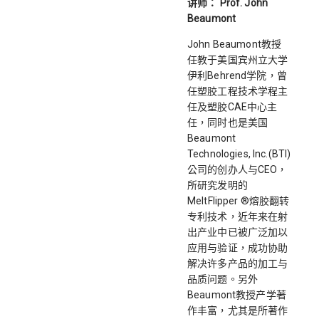
讲师：
Prof. John
Beaumont
John Beaumont教授
任教于美国宾州立大学
伊利Behrend学院，曾
任塑胶工程技术学程主
任及塑胶CAE中心主
任，同时也是美国
Beaumont
Technologies, Inc.(BTI)
公司的创办人与CEO，
所研究发明的
MeltFlipper ®熔胶翻转
专利技术，近年来在射
出产业中已被广泛加以
应用与验证，成功协助
解决许多产品的加工与
品质问题。另外
Beaumont教授产学著
作丰富，尤其是所著作