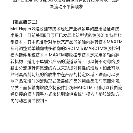
决流动不平衡现象
【重点摘要二】
MeltFlipper®熔胶翻转技术经过产业界多年的应用验证与技
术提升，目前美国BTI原厂已发展出新型式的熔胶流变特性控
制技术，其中包含针对单模穴产品的多轴向翻转技术MAXTM
及可调整式单轴向或多轴向的SRCTM & iMARCTM熔胶控制
模内嵌件系统技术。 MAXTM熔胶控制技术是采用多轴向翻
转机构，适用于单模穴产品的流道系统，可以将不对称熔胶
藉由分流旋转再集流的方式来形成对称性的熔胶，如此可以
控制具高剪切热的熔胶集中在产品的特定区域，进而可以影
响产品充填时的流动形式及最终产品的翘曲品质与表面外观
品质。而多轴向熔胶控制嵌件系统iMARCTM，则可以藉由流
道搭接的模内调整方式来达到流道系统与模穴内熔胶流动方
向的动态调节控制。