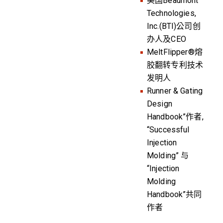
美国Beaumont
Technologies,
Inc.(BTI)公司创
办人及CEO
MeltFlipper®熔
胶翻转专利技术
发明人
Runner & Gating
Design
Handbook”作者,
“Successful
Injection
Molding” 与
“Injection
Molding
Handbook”共同
作者