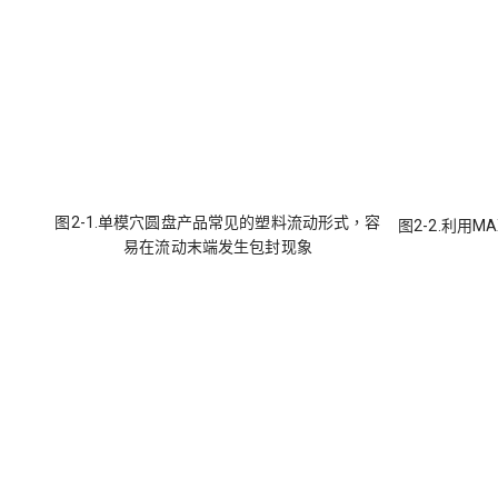
图2-1.单模穴圆盘产品常见的塑料流动形式，容
图2-2.利用MA
易在流动末端发生包封现象