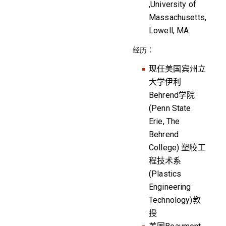
,University of
Massachusetts,
Lowell, MA.
经历：
现任美国宾州立
大学伊利
Behrend学院
(Penn State
Erie, The
Behrend
College) 塑胶工
程技术系
(Plastics
Engineering
Technology)教
授