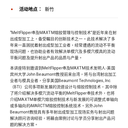
活动地点：
新竹
“MeltFlipper®及MAXTM熔胶管理与控制技术”是近年来在射
出成型加工上，备受瞩目的创新技术之一。此技术解决了多
年来一直困扰着射出成型加工业者，经常遭遇的流动不平衡
现场问题，也协助业者有效解决单模穴及多模穴模具的流动
平衡问题及提升射出产品的品质与产量。
本讲座特别邀请到MeltFlipper®及MAXTM技术发明人-美国
宾州大学John Beaumont教授前来台湾，将与台湾射出加工
业者与模具业者，分享美国Beaumont Technologies, Inc.
（BTI）公司多项新发展的流道设计与熔胶控制技术，其中除
了将介绍解决多模穴流动平衡的MeltFlipper®技术外，也将
介绍MAXTM单模穴熔胶控制技术与新发展的可调整式单轴向
或多轴向的iMARCTM熔胶控制系统技术。另外John
Beaumont教授具有多年射出成型加工现场实务与射出问题
解决顾问咨询经验，将藉由案例讨论与学员分享射出产品问
题的解决方案。