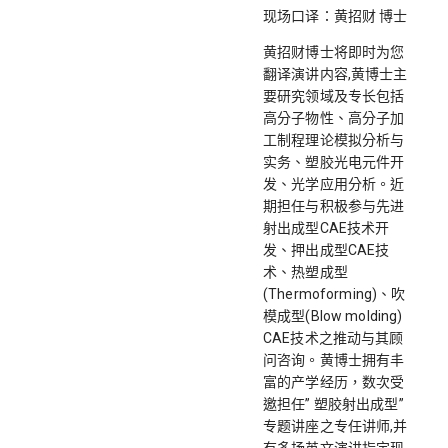
现场口译：黄招财 博士
黄招财博士将即时为您
翻译演讲内容,黄博士主
要研究领域及专长包括
高分子物性、高分子加
工制程理论模拟分析与
实务、塑胶光电元件开
发、光学应用分析。近
期担任与积极参与先进
射出成型CAE技术开
发、押出成型CAE技
术、热塑成型
(Thermoforming)、吹
模成型(Blow molding)
CAE技术之推动与其顾
问咨询。黄博士拥有丰
富的产学经历，数次受
邀担任” 塑胶射出成型”
专题讲座之专任讲师,并