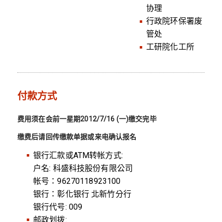
协理
行政院环保署废
管处
工研院化工所
付款方式
费用须在会前一星期2012/7/16 (一)缴交完毕
缴费后请回传缴款单据或来电确认报名
银行汇款或ATM转帐方式:
户名: 科盛科技股份有限公司
帐号：96270118923100
银行：彰化银行 北新竹分行
银行代号: 009
邮政划拨: