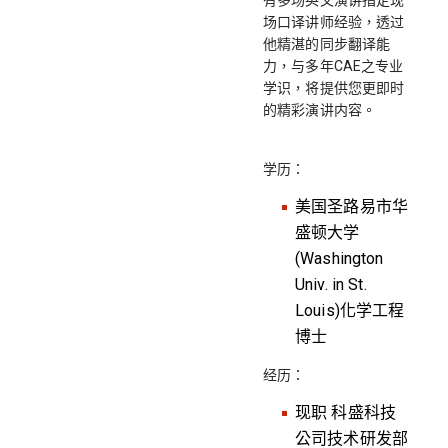
有多场英文演讲指定现
场口译讲师经验，透过
他精湛的同步翻译能
力，与多年CAE之专业
学识，将提供您更即时
的精彩演讲内容。
学历：
美国圣路易市华
盛顿大学
(Washington
Univ. in St.
Louis)化学工程
博士
经历：
现职 科盛科技
公司技术研发部