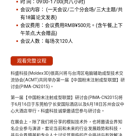
时 间：09:00-17:00(共八小时)
会议内容： (一天会议/二个分会场/三大主题/共
有18篇论文发表)
会议费用：会议费用RMB¥500元。(含午餐,上下
午茶点,大会赠品)
会议人数：每场次120人
观看完整议程
科盛科技(Moldex3D)很高兴将与台湾区电脑辅助成型技术交
流协会(ACMT)共同举办第一届【中国粉末注射成型联盟】研
讨会(PIMA-CN2015)。
第一届【中国粉末注射成型联盟】研讨会(PIMA-CN2015)将
于6月16日于东莞柏宁长安国际酒店以及6月18日苏州会议中
心大酒店举行。科盛科技诚挚邀请您参与研讨会。
在展会上，除了我们将分享的模拟技术外，也将邀请业界知
名企业参与演讲，套论当前和未来的行业发展趋势和科技，
并与业界精英和专业人士讨论其面临的产业挑战与有效解决