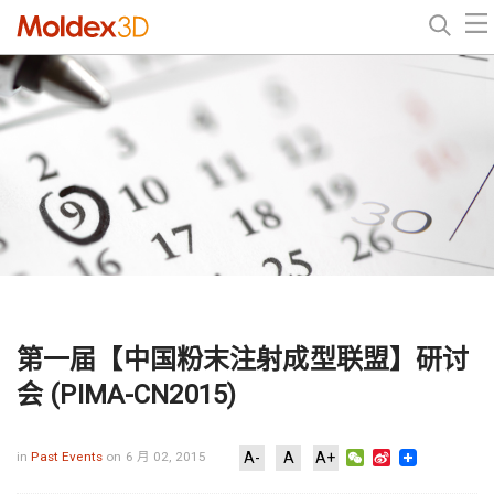
第一届【中国粉末注射成型联盟】研讨
会 (PIMA-CN2015)
WeChat
Sina
in
Past Events
on 6 月 02, 2015
A-
A
A+
Weibo