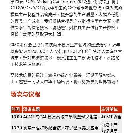
第23届「CAE Molding Conference 2012巡回研讨会」将于
2012/8/2～9/21在大中华区的22个城市隆重登场。深入您的
模具生产制程到品管成形，提升您的生产质量，大幅降低您
的模具生产成本！我们将结合模具产业指标性学者专家、提
供高水平的信息技术，协助您针对模具生产进行生产控管，
轻松有效率的获取更大利润！
CMC研讨会已成为海峡两岸模具生产领域的重点活动，近年
以来皆吸引2000以上人次参加！2012年我们将深入两岸各大
城市，针对热流道技术、模具加工生产模块化技术、水路加
工技术等议题进行
高技术信息的挹注！囊括各级产业菁英、汇聚国际权威人
士，邀您一同从大中华市场出发，将业务拓展到世界领域！
场次与议程
时间
演讲主题
主讲单位
13:00
ACMT与CAE模具高校产学联盟现况报告
ACMT协会
香港生产
13:20
真空高温扩散黏合技术在异型水路之应用
力促进局