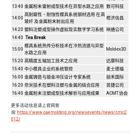
13:40
金属粉末雷射成型技术在异型水路之应用
数可科技
高耐磨性、耐蚀性模具系统钢材选用 在高
14:00
梧济信昌
玻纤 及金属粉末射出应用
14:20
塑料注塑成型操作虚拟现实数字学习系统
映通公司
14:40
Tea Break
模具系统热传分析技术在冷热流道与异型
15:00
Moldex3D
水路之应用
15:20
高精度五轴加工技术之应用
达康科技
15:40
中小模具企业的系统管控
麦士德福
16:00
金属铸造与钣金冲压设计专家系统
丽禾国际
16:20
奈米技术在塑料注塑与金属的结合应用
昱捷公司
16:40
金属粉末注塑成型技术解析与应用成果
ACMT协会
更多活动信息请上官网查
询:
https://www.caemolding.org/newsevents/news/cmc2
012/