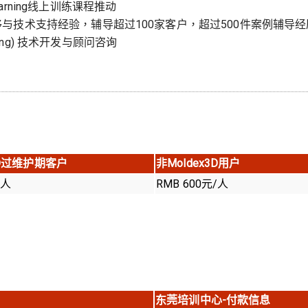
rning线上训练课程推动
与技术支持经验，辅导超过100家客户，超过500件案例辅导经
rming) 技术开发与顾问咨询
D
过维护期客户
非
Moldex3D
用户
/人
RMB 600元/人
东莞培训中心-付款信息