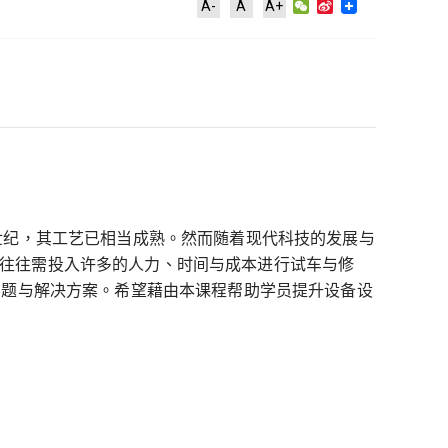
WeChat
Sina
A-
A
A+
Weibo
世纪，其工艺已相当成熟。然而随着现代科技的发展与
往往需投入许多的人力、时间与成本进行试车与修
问题与解决方案。希望藉由本课程帮助学员提升设备设