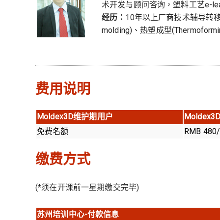
术开发与顾问咨询，塑料工艺e-lea
经历：
10年以上厂商技术辅导转移
molding)、热塑成型(Thermofo
费用说明
Moldex3D
维护期用户
Moldex3
免费名额
RMB 480
缴费方式
(*须在开课前一星期缴交完毕)
苏州培训中心-付款信息